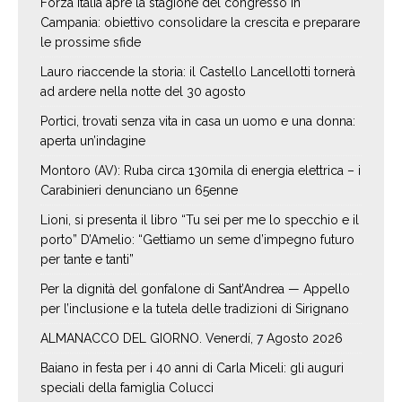
Forza Italia apre la stagione del congresso in
Campania: obiettivo consolidare la crescita e preparare
le prossime sfide
Lauro riaccende la storia: il Castello Lancellotti tornerà
ad ardere nella notte del 30 agosto
Portici, trovati senza vita in casa un uomo e una donna:
aperta un’indagine
Montoro (AV): Ruba circa 130mila di energia elettrica – i
Carabinieri denunciano un 65enne
Lioni, si presenta il libro “Tu sei per me lo specchio e il
porto” D’Amelio: “Gettiamo un seme d’impegno futuro
per tante e tanti”
Per la dignità del gonfalone di Sant’Andrea — Appello
per l’inclusione e la tutela delle tradizioni di Sirignano
ALMANACCO DEL GIORNO. Venerdí, 7 Agosto 2026
Baiano in festa per i 40 anni di Carla Miceli: gli auguri
speciali della famiglia Colucci