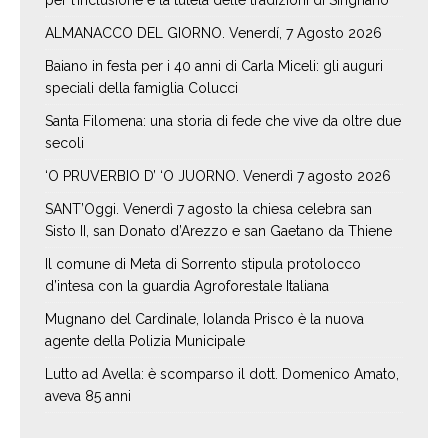
per l’inclusione e la tutela delle tradizioni di Sirignano
ALMANACCO DEL GIORNO. Venerdí, 7 Agosto 2026
Baiano in festa per i 40 anni di Carla Miceli: gli auguri
speciali della famiglia Colucci
Santa Filomena: una storia di fede che vive da oltre due
secoli
‘O PRUVERBIO D’ ‘O JUORNO. Venerdì 7 agosto 2026
SANT’Oggi. Venerdì 7 agosto la chiesa celebra san
Sisto II, san Donato d’Arezzo e san Gaetano da Thiene
Il comune di Meta di Sorrento stipula protolocco
d’intesa con la guardia Agroforestale Italiana
Mugnano del Cardinale, Iolanda Prisco è la nuova
agente della Polizia Municipale
Lutto ad Avella: è scomparso il dott. Domenico Amato,
aveva 85 anni