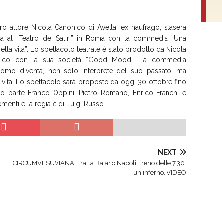
tro attore Nicola Canonico di Avella, ex naufrago, stasera
ta al “Teatro dei Satiri” in Roma con la commedia “Una
nella vita”. Lo spettacolo teatrale è stato prodotto da Nicola
ico con la sua società “Good Mood”. La commedia
’uomo diventa, non solo interprete del suo passato, ma
vita. Lo spettacolo sarà proposto da oggi 30 ottobre fino
no parte Franco Oppini, Pietro Romano, Enrico Franchi e
menti e la regia è di Luigi Russo.
NEXT
CIRCUMVESUVIANA. Tratta Baiano Napoli, treno delle 7,30:
un inferno. VIDEO