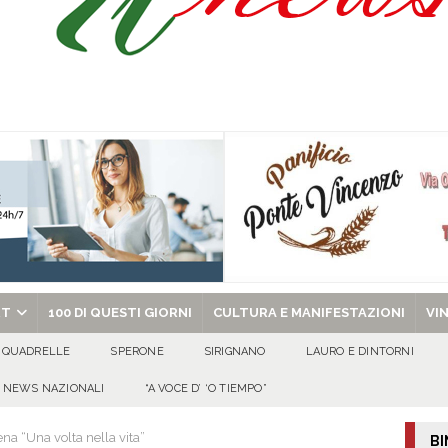
isia delle Apparenze e il Sociale Negato: il Caso del Centro Sociale mai
 al privato
EVIDENZA
Tavolo tecnico permanente della Regione Campania
EVIDENZA
gedia di Marcinelle. Pmi International: “La sicurezza sul lavoro deve diventare
ica può prescindere dalla tutela della vita umana”
CULTURA E
ome funzionano in Italia
CULTURA E MANIFESTAZIONI
chiesa celebra il Martirio di san Giovanni Battista e santa Sabina
EVIDENZA
RT
100 DI QUESTI GIORNI
CULTURA E MANIFESTAZIONI
VI
QUADRELLE
SPERONE
SIRIGNANO
LAURO E DINTORNI
NEWS NAZIONALI
“A VOCE D’ ‘O TIEMPO”
a “Una volta nella vita”
BI