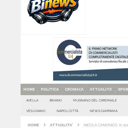
[ 07/08/2026 ]
MUGNANO DEL CARDINALE. L’Ipocr
usato – abbandonato – vandalizzato e destinato
[ 07/08/2026 ]
Emergenza cinghiali: nasce il 
[ 07/08/2026 ]
8 agosto, anniversario della tra
una cultura collettiva. Nessuna crescita econom
MANIFESTAZIONI
[ 07/08/2026 ]
Casino senza KYC: cosa sono e c
[ 29/08/2025 ]
SANT’Oggi. Venerdì 29 agosto la 
HOME
POLITICA
CRONACA
ATTUALITA’
SPO
AVELLA
BAIANO
MUGNANO DEL CARDINALE
VESUVIANO
NAPOLI CITTÀ
NEWS CAMPANIA
HOME
ATTUALITA'
NICOLA CANONICO. In scen