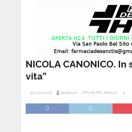
NICOLA CANONICO. In s
vita”
30/10/2013
binews.it
ATTUALITA'
,
AVELLA
0