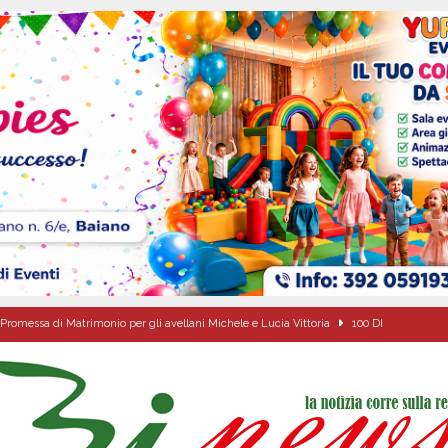
Promessa di Matrimonio per gli avellani Michele e Lucia Vittoria
100 DI
Onofrio: due giorni di fede nel ricordo del fondatore
CULTURA E