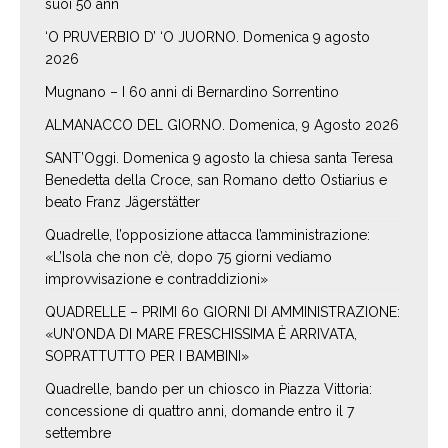
suoi 50 ann
‘O PRUVERBIO D’ ‘O JUORNO. Domenica 9 agosto
2026
Mugnano – I 60 anni di Bernardino Sorrentino
ALMANACCO DEL GIORNO. Domenica, 9 Agosto 2026
SANT’Oggi. Domenica 9 agosto la chiesa santa Teresa
Benedetta della Croce, san Romano detto Ostiarius e
beato Franz Jägerstätter
Quadrelle, l’opposizione attacca l’amministrazione:
«L’Isola che non c’è, dopo 75 giorni vediamo
improvvisazione e contraddizioni»
QUADRELLE – PRIMI 60 GIORNI DI AMMINISTRAZIONE:
«UN’ONDA DI MARE FRESCHISSIMA È ARRIVATA,
SOPRATTUTTO PER I BAMBINI»
Quadrelle, bando per un chiosco in Piazza Vittoria:
concessione di quattro anni, domande entro il 7
settembre