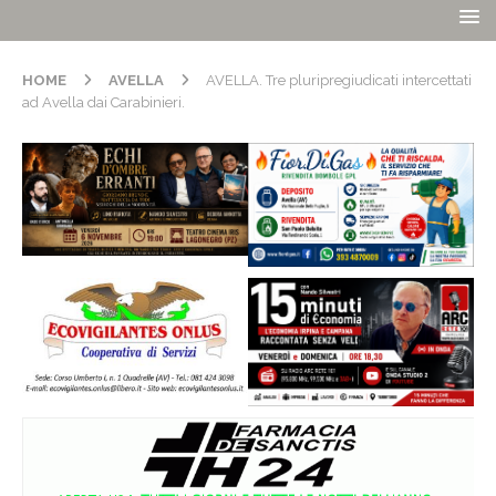
HOME
AVELLA
AVELLA. Tre pluripregiudicati intercettati
ad Avella dai Carabinieri.