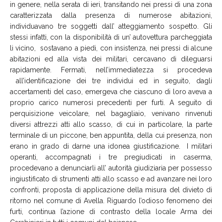
in genere, nella serata di ieri, transitando nei pressi di una zona
caratterizzata dalla presenza di numerose abitazioni,
individuavano tre soggetti dall’ atteggiamento sospetto. Gli
stessi infatti, con la disponibilità di un’ autovettura parcheggiata
li vicino, sostavano a piedi, con insistenza, nei pressi di alcune
abitazioni ed alla vista dei militari, cercavano di dileguarsi
rapidamente. Fermati, nell’immediatezza si procedeva
all’identificazione dei tre individui ed in seguito, dagli
accertamenti del caso, emergeva che ciascuno di loro aveva a
proprio carico numerosi precedenti per furti. A seguito di
perquisizione veicolare, nel bagagliaio, venivano rinvenuti
diversi attrezzi atti allo scasso, di cui in particolare, la parte
terminale di un piccone, ben appuntita, della cui presenza, non
erano in grado di darne una idonea giustificazione. I militari
operanti, accompagnati i tre pregiudicati in caserma,
procedevano a denunciarli all’ autorità giudiziaria per possesso
ingiustificato di strumenti atti allo scasso e ad avanzare nei loro
confronti, proposta di applicazione della misura del divieto di
ritorno nel comune di Avella. Riguardo l’odioso fenomeno dei
furti, continua l’azione di contrasto della locale Arma dei