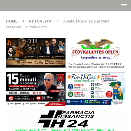
HOME
ATTUALITA'
Avella, l’Associazione Mela
presenta “La mela d’oro”.