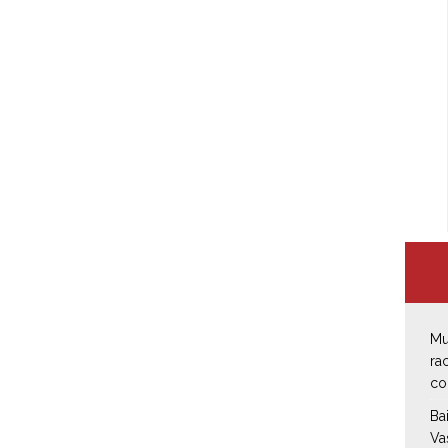
Mu
ra
co
Ba
Va