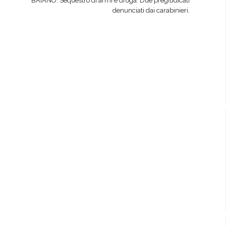
BAIANO. Sequestro di armi e droga. Due pregiudicati
denunciati dai carabinieri.