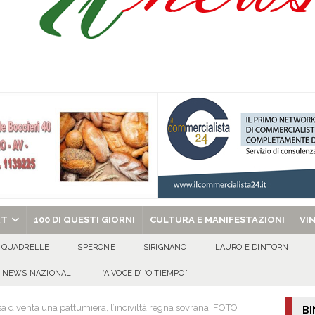
of. Dott. Salvatore Vasco: un traguardo speciale circondato dall’affetto della
ovedì 6 agosto 2026
ALMANACCO
dí, 6 Agosto 2026
ALMANACCO
celebra la Trasfigurazione del Signore e sant’Ormisda
EVIDENZA
chiesa celebra il Martirio di san Giovanni Battista e santa Sabina
EVIDENZA
RT
100 DI QUESTI GIORNI
CULTURA E MANIFESTAZIONI
VI
QUADRELLE
SPERONE
SIRIGNANO
LAURO E DINTORNI
NEWS NAZIONALI
“A VOCE D’ ‘O TIEMPO”
a diventa una pattumiera, l’inciviltà regna sovrana. FOTO
BI