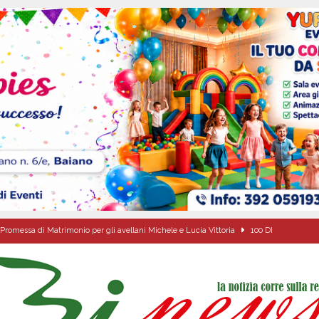
Promessa di Matrimonio per gli avellani Michele e Lucia Vittoria
100 DI
anta Filomena”: il racconto di una devozione che unisce un’intera comunità