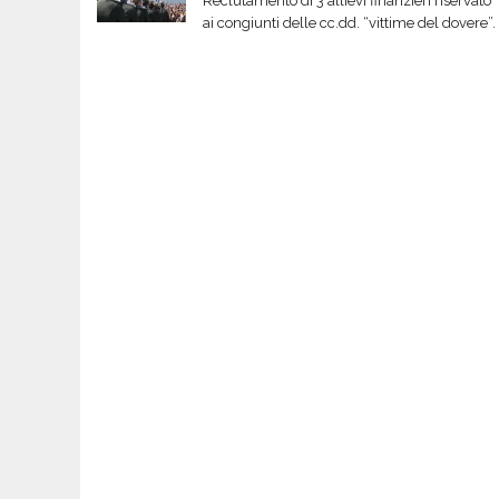
Reclutamento di 3 allievi finanzieri riservato
ai congiunti delle cc.dd. “vittime del dovere”.