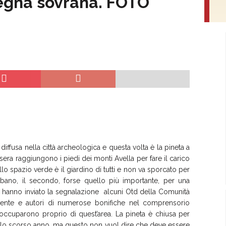
 regna sovrana. FOTO
ffusa nella città archeologica e questa volta è la pineta a
 sera raggiungono i piedi dei monti Avella per fare il carico
lo spazio verde è il giardino di tutti e non va sporcato per
bano, il secondo, forse quello più importante, per una
 Ci hanno inviato la segnalazione alcuni Otd della Comunità
mbiente e autori di numerose bonifiche nel comprensorio
 occuparono proprio di quest’area. La pineta è chiusa per
 dello scorso anno, ma questo non vuol dire che deve essere