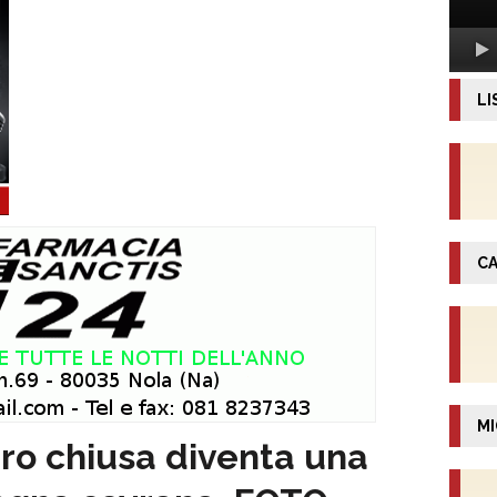
LI
CA
MI
ro chiusa diventa una