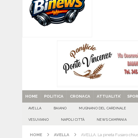
[ 06/08/2026 ]
Baiano festeggia i 90 anni del Pr
famiglia.
100 DI QUESTI GIORNI
[ 06/08/2026 ]
‘O PRUVERBIO D’ ‘O JUORNO. Gi
[ 06/08/2026 ]
ALMANACCO DEL GIORNO. Giove
[ 06/08/2026 ]
SANT’Oggi. Giovedì 6 agosto si 
[ 29/08/2025 ]
SANT’Oggi. Venerdì 29 agosto la 
HOME
POLITICA
CRONACA
ATTUALITA’
SPO
AVELLA
BAIANO
MUGNANO DEL CARDINALE
VESUVIANO
NAPOLI CITTÀ
NEWS CAMPANIA
HOME
AVELLA
AVELLA. La pineta Fusaro chius