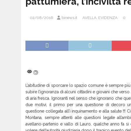
pattumiera, l’inciviltà
02/08/2016
binews.it
AVELLA
,
EVIDENZA
0
L’abitudine di sporcare lo spazio comune è sempre più di
subire l’ignoranza di alcuni cittadini e giovani che verso
di aria fresca. Ignoranti nel senso che ignorano che quel
due motivi, il primo per una questione di decoro ur
questione collegata all’i inquinamento e alla salute !!!
Montana, sempre attenti alle questioni legate all’a
avellano-partenio e vallo di Lauro, qualche anno fa si
volere dell’autorità giudiziaria dopo il tragico evento