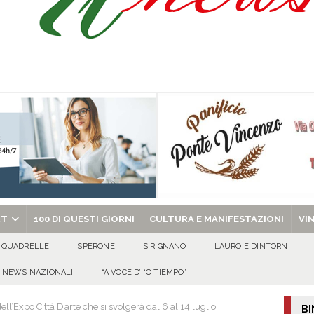
isia delle Apparenze e il Sociale Negato: il Caso del Centro Sociale mai
 al privato
EVIDENZA
Tavolo tecnico permanente della Regione Campania
EVIDENZA
gedia di Marcinelle. Pmi International: “La sicurezza sul lavoro deve diventare
ica può prescindere dalla tutela della vita umana”
CULTURA E
ome funzionano in Italia
CULTURA E MANIFESTAZIONI
chiesa celebra il Martirio di san Giovanni Battista e santa Sabina
EVIDENZA
RT
100 DI QUESTI GIORNI
CULTURA E MANIFESTAZIONI
VI
QUADRELLE
SPERONE
SIRIGNANO
LAURO E DINTORNI
NEWS NAZIONALI
“A VOCE D’ ‘O TIEMPO”
ll’Expo Città D’arte che si svolgerà dal 6 al 14 luglio
BI