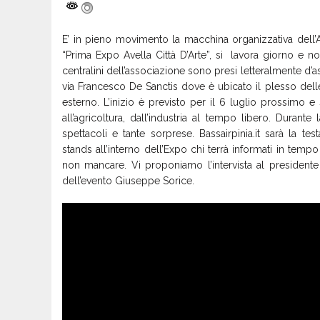
E’ in pieno movimento la macchina organizzativa dell
“Prima Expo Avella Città D’Arte”, si lavora giorno e notte
centralini dell’associazione sono presi letteralmente d’as
via Francesco De Sanctis dove è ubicato il plesso delle
esterno. L’inizio è previsto per il 6 luglio prossimo e
all’agricoltura, dall’industria al tempo libero. Durante 
spettacoli e tante sorprese. Bassairpinia.it sarà la tes
stands all’interno dell’Expo chi terrà informati in temp
non mancare. Vi proponiamo l’intervista al presidente
dell’evento Giuseppe Sorice.