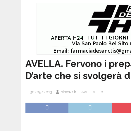
AVELLA. Fervono i prepa
D’arte che si svolgerà da
30/05/2013
binews.it
AVELLA
0