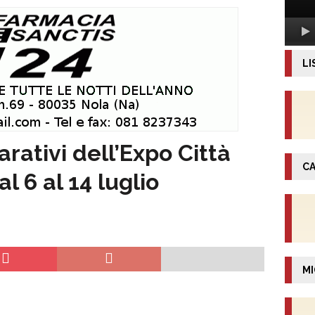
LI
rativi dell’Expo Città
CA
l 6 al 14 luglio
MI