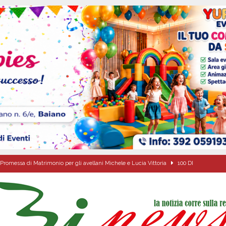
Promessa di Matrimonio per gli avellani Michele e Lucia Vittoria
100 DI
Onofrio: due giorni di fede nel ricordo del fondatore
CULTURA E