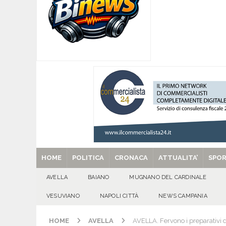
[ 07/08/2026 ]
MUGNANO DEL CARDINALE. L’Ipocr
usato – abbandonato – vandalizzato e destinato
[ 07/08/2026 ]
Emergenza cinghiali: nasce il 
[ 07/08/2026 ]
8 agosto, anniversario della tra
una cultura collettiva. Nessuna crescita econom
MANIFESTAZIONI
[ 07/08/2026 ]
Casino senza KYC: cosa sono e c
[ 29/08/2025 ]
SANT’Oggi. Venerdì 29 agosto la 
HOME
POLITICA
CRONACA
ATTUALITA’
SPO
AVELLA
BAIANO
MUGNANO DEL CARDINALE
VESUVIANO
NAPOLI CITTÀ
NEWS CAMPANIA
HOME
AVELLA
AVELLA. Fervono i preparativi de