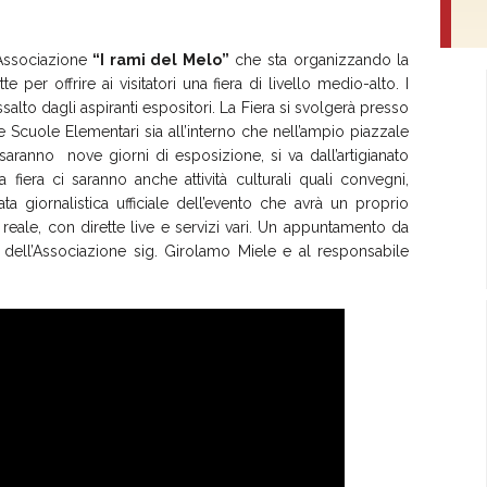
’Associazione
“I rami del Melo”
che sta organizzando la
 per offrire ai visitatori una fiera di livello medio-alto. I
salto dagli aspiranti espositori. La Fiera si svolgerà presso
 Scuole Elementari sia all’interno che nell’ampio piazzale
 saranno nove giorni di esposizione, si va dall’artigianato
la fiera ci saranno anche attività culturali quali convegni,
tata giornalistica ufficiale dell’evento che avrà un proprio
o reale, con dirette live e servizi vari. Un appuntamento da
 dell’Associazione sig. Girolamo Miele e al responsabile