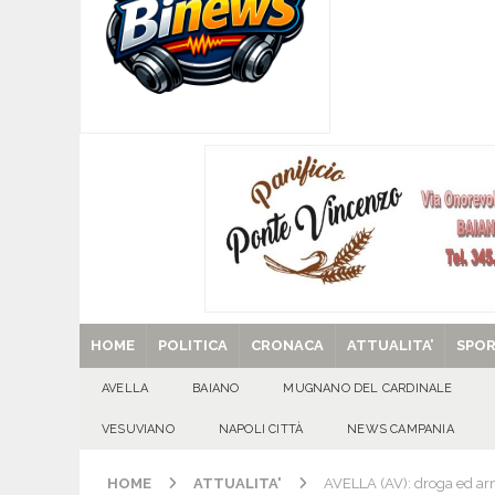
[ 06/08/2026 ]
Baiano festeggia i 90 anni del Pr
famiglia.
100 DI QUESTI GIORNI
[ 06/08/2026 ]
‘O PRUVERBIO D’ ‘O JUORNO. Gi
[ 06/08/2026 ]
ALMANACCO DEL GIORNO. Giove
[ 06/08/2026 ]
SANT’Oggi. Giovedì 6 agosto si 
[ 29/08/2025 ]
SANT’Oggi. Venerdì 29 agosto la 
HOME
POLITICA
CRONACA
ATTUALITA’
SPO
AVELLA
BAIANO
MUGNANO DEL CARDINALE
VESUVIANO
NAPOLI CITTÀ
NEWS CAMPANIA
HOME
ATTUALITA'
AVELLA (AV): droga ed armi