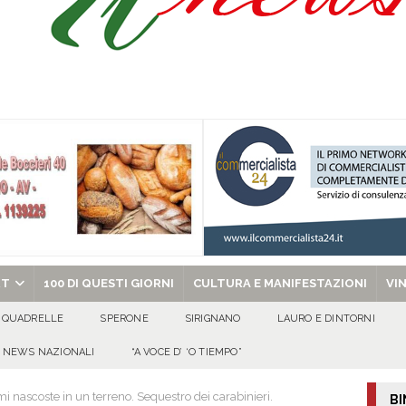
of. Dott. Salvatore Vasco: un traguardo speciale circondato dall’affetto della
ovedì 6 agosto 2026
ALMANACCO
dí, 6 Agosto 2026
ALMANACCO
celebra la Trasfigurazione del Signore e sant’Ormisda
EVIDENZA
chiesa celebra il Martirio di san Giovanni Battista e santa Sabina
EVIDENZA
RT
100 DI QUESTI GIORNI
CULTURA E MANIFESTAZIONI
VI
QUADRELLE
SPERONE
SIRIGNANO
LAURO E DINTORNI
NEWS NAZIONALI
“A VOCE D’ ‘O TIEMPO”
 nascoste in un terreno. Sequestro dei carabinieri.
BI