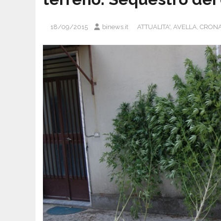
18/09/2015
binews.it
ATTUALITA'
,
AVELLA
,
CRON