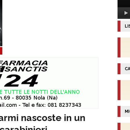
LI
CA
MI
armi nascoste in un
carabinieri.