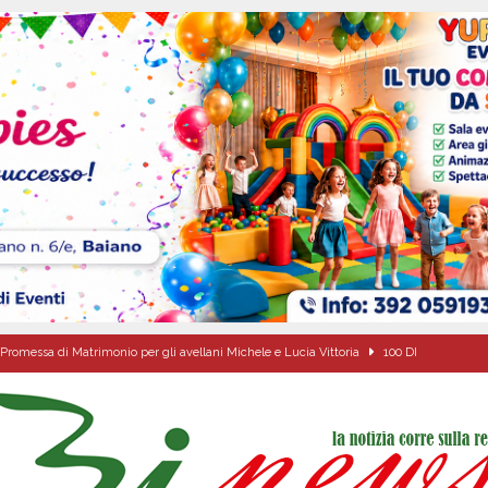
Promessa di Matrimonio per gli avellani Michele e Lucia Vittoria
100 DI
anta Filomena”: il racconto di una devozione che unisce un’intera comunità