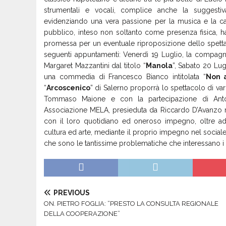
strumentali e vocali, complice anche la suggestiv
evidenziando una vera passione per la musica e la cap
pubblico, inteso non soltanto come presenza fisica, h
promessa per un eventuale riproposizione dello spet
seguenti appuntamenti: Venerdì 19 Luglio, la compagn
Margaret Mazzantini dal titolo “
Manola
”, Sabato 20 Lug
una commedia di Francesco Bianco intitolata “
Non a
“
Arcoscenico
” di Salerno proporrà lo spettacolo di vari
Tommaso Maione e con la partecipazione di Anton
Associazione MELA, presieduta da Riccardo D’Avanzo ma
con il loro quotidiano ed oneroso impegno, oltre ad 
cultura ed arte, mediante il proprio impegno nel socia
che sono le tantissime problematiche che interessano i gi
PREVIOUS
ON. PIETRO FOGLIA: “PRESTO LA CONSULTA REGIONALE
DELLA COOPERAZIONE”