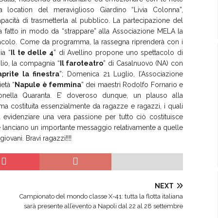
a location del meraviglioso Giardino “Livia Colonna”,
acità di trasmetterla al pubblico. La partecipazione del
a fatto in modo da “strappare” alla Associazione MELA la
tacolo. Come da programma, la rassegna riprenderà con i
ia “
Il te delle 4
” di Avellino propone uno spettacolo di
lio, la compagnia “
Il faroteatro
” di Casalnuovo (NA) con
prite la finestra
”; Domenica 21 Luglio, l’Associazione
età “
Napule è femmina
” dei maestri Rodolfo Fornario e
ella Quaranta. E’ doveroso dunque, un plauso alla
 costituita essenzialmente da ragazze e ragazzi, i quali
evidenziare una vera passione per tutto ciò costituisce
le lanciano un importante messaggio relativamente a quelle
ovani. Bravi ragazzi!!!!
NEXT
Campionato del mondo classe X-41: tutta la flotta italiana
sarà presente all’evento a Napoli dal 22 al 28 settembre