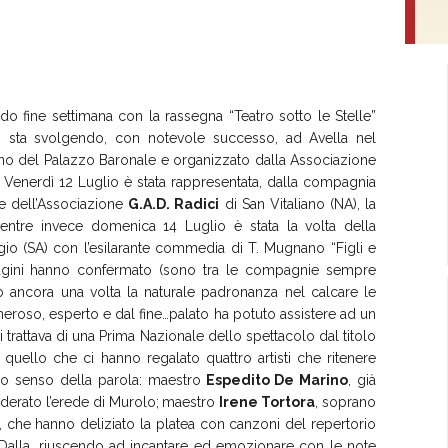
o fine settimana con la rassegna “Teatro sotto le Stelle”
i sta svolgendo, con notevole successo, ad Avella nel
no del Palazzo Baronale e organizzato dalla Associazione
Venerdì 12 Luglio è stata rappresentata, dalla compagnia
le dell’Associazione
G.A.D. Radici
di San Vitaliano (NA), la
ntre invece domenica 14 Luglio è stata la volta della
rgio (SA) con l’esilarante commedia di T. Mugnano “Figli e
mpagini hanno confermato (sono tra le compagnie sempre
do ancora una volta la naturale padronanza nel calcare le
meroso, esperto e dal fine…palato ha potuto assistere ad un
 trattava di una Prima Nazionale dello spettacolo dal titolo
 quello che ci hanno regalato quattro artisti che ritenere
ero senso della parola: maestro
Espedito De Marino
, già
iderato l’erede di Murolo;
maestro
Irene Tortora
, soprano
a, che hanno deliziato la platea con canzoni del repertorio
o Dalla, riuscendo ad incantare ed emozionare con le note