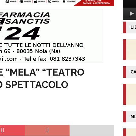
LI
E “MELA” “TEATRO
CA
LO SPETTACOLO
MI