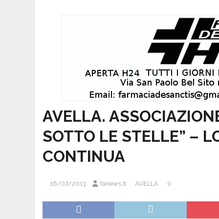
AVELLA. ASSOCIAZION
SOTTO LE STELLE” – 
CONTINUA
16/07/2013
binews.it
AVELLA
0