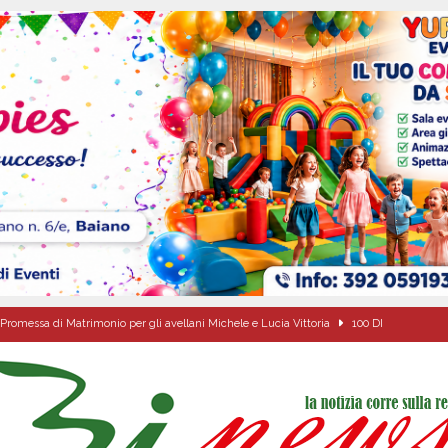
Promessa di Matrimonio per gli avellani Michele e Lucia Vittoria
100 DI
í, 10 Agosto 2026
ALMANACCO
 chiesa celebra san Lorenzo diacono e beato Francesco Drzewiecki