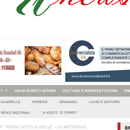
a Sant’Angelo dei Lombardi sui progetti del territorio
ALTA IRPINIA
ta del nuovo “Giglio“ di grano.
ALTA IRPINIA
a Carmine Colucci, il 60enne morto tragicamente nel giorno della festa di
chiesa celebra il Martirio di san Giovanni Battista e santa Sabina
EVIDENZA
RT
100 DI QUESTI GIORNI
CULTURA E MANIFESTAZIONI
VI
QUADRELLE
SPERONE
SIRIGNANO
LAURO E DINTORNI
NEWS NAZIONALI
“A VOCE D’ ‘O TIEMPO”
” “TEATRO SOTTO LE STELLE” – LO SPETTACOLO
BI