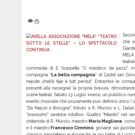
Second
che s
Giardi
MELA. 
teatra
commedia di E. Scarpetta “O miedeco de pazzi”, me
compagnia “
La bella compagnia
” di Castel san Gio
nepute…chell’è faje è tutt perdut”. Entrambe le co
presenti alla rassegna) la propria bravura, dimostran
scene teatrali. Sabato 13 Luglio invece, un pubblico nu
evento musicale che sicuramente può definirsi unico ( si
“Da Napoli a Bologna”, tributo a R. Murolo e L. Dalla),
“bravissimi” sarebbe riduttivo. Quattro “Maestri” nel v
chitarrista di R. Murolo;
maestro
Mario Maglione
, cons
e il maestro
Francesco Cimmino
, giovane sax jazzist
classico napoletano e alcune tra le più belle di Luci