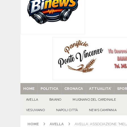
EVIDENZA
[ 09/08/2026 ]
Turismo delle radici, confronto 
[ 09/08/2026 ]
Flumeri, ieri 8 agosto ’26 l’alza
[ 09/08/2026 ]
MUGNANO DEL CARDINALE. Chi er
Santa Filomena
CRONACA
[ 29/08/2025 ]
SANT’Oggi. Venerdì 29 agosto la 
HOME
POLITICA
CRONACA
ATTUALITA’
SPO
AVELLA
BAIANO
MUGNANO DEL CARDINALE
VESUVIANO
NAPOLI CITTÀ
NEWS CAMPANIA
HOME
AVELLA
AVELLA. ASSOCIAZIONE “MELA