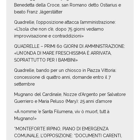
Benedetta della Croce, san Romano detto Ostiarius e
beato Franz Jägerstätter
Quadrelle, l’opposizione attacca l’amministrazione:
«L’Isola che non c’è, dopo 75 giorni vediamo
improvvisazione e contraddizioni»
QUADRELLE – PRIMI 60 GIORNI DI AMMINISTRAZIONE:
«UN’ONDA DI MARE FRESCHISSIMA È ARRIVATA,
SOPRATTUTTO PER I BAMBINI»
Quadrelle, bando per un chiosco in Piazza Vittoria:
concessione di quattro anni, domande entro il 7
settembre
Mugnano del Cardinale, Nozze d’Argento per Salvatore
Guerriero e Maria Peluso (Mary): 25 anni d’amore
«A nomme ’e Santa Filumena, viv ò muort, tutt à
Mugnano!»
*MONTEFORTE IRPINO, PIANO DI EMERGENZA
COMUNALE, L’OPPOSIZIONE: “DOCUMENTI CARENTI,