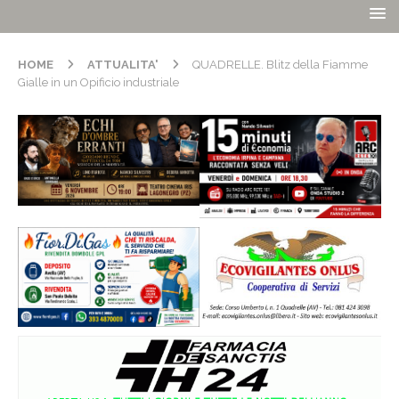
HOME
ATTUALITA'
QUADRELLE. Blitz della Fiamme
Gialle in un Opificio industriale