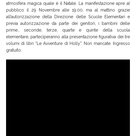
atmosfera magica quale è il Natale. La manifestazione apre al
pubblico il 29 Novembre alle 19.00, ma al mattino grazie
all’autorizzazione della Direzione delle Scuole Elementari e
previa autorizzazione da parte dei genitori, i bambini delle
prime., seconde, terze, quarte e quinte della scuola
elementare, parteciperanno alla presentazione figurativa dei tre
volumi di libri “Le Avventure di Holly”. Non mancate. Ingresso
gratuito.