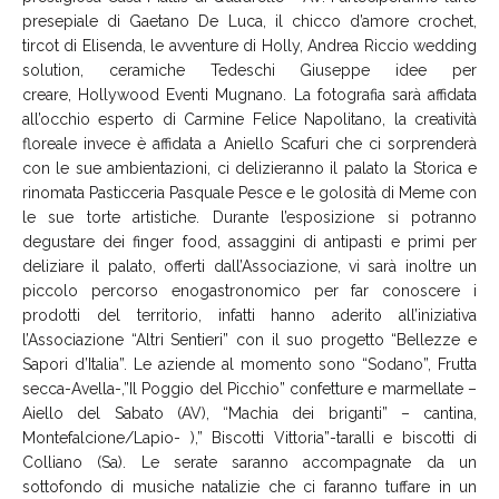
presepiale di Gaetano De Luca, il chicco d’amore crochet,
tircot di Elisenda, le avventure di Holly, Andrea Riccio wedding
solution, ceramiche Tedeschi Giuseppe idee per
creare, Hollywood Eventi Mugnano. La fotografia sarà affidata
all’occhio esperto di Carmine Felice Napolitano, la creatività
floreale invece è affidata a Aniello Scafuri che ci sorprenderà
con le sue ambientazioni, ci delizieranno il palato la Storica e
rinomata Pasticceria Pasquale Pesce e le golosità di Meme c
on
le sue torte artistiche. Durante l’esposizione si potranno
degustare dei finger food, assaggini di antipasti e primi per
deliziare il palato, offerti dall’Associazione, vi sarà inoltre un
piccolo percorso enogastronomico per far conoscere i
prodotti del territorio, infatti hanno aderito all’iniziativa
l’Associazione “Altri Sentieri” con il suo progetto “Bellezze e
Sapori d’Italia”. Le aziende al momento sono “Sodano”, Frutta
secca-Avella-,”Il Poggio del Picchio” confetture e marmellate –
Aiello del Sabato (AV), “Machia dei briganti” – cantina,
Montefalcione/Lapio- ),” Biscotti Vittoria”-taralli e biscotti di
Colliano (Sa). Le serate saranno accompagnate da un
sottofondo di musiche natalizie che ci faranno tuffare in un