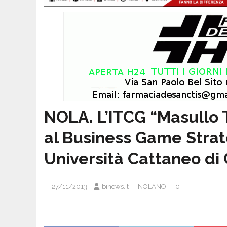
NOLA. L’ITCG “Masullo T
al Business Game Strat
Università Cattaneo di 
27/11/2013
binews.it
NOLANO
0