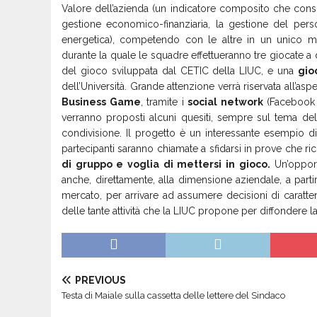
Valore dell’azienda (un indicatore composito che consi
gestione economico-finanziaria, la gestione del perso
energetica), competendo con le altre in un unico m
durante la quale le squadre effettueranno tre giocate a
del gioco sviluppata dal CETIC della LIUC, e una
gio
dell’Università. Grande attenzione verrà riservata all’as
Business Game
, tramite i
social network
(Facebook e
verranno proposti alcuni quesiti, sempre sul tema dell’
condivisione. Il progetto è un interessante esempio d
partecipanti saranno chiamate a sfidarsi in prove che r
di gruppo e voglia di mettersi in gioco.
Un’opport
anche, direttamente, alla dimensione aziendale, a partire
mercato, per arrivare ad assumere decisioni di caratter
delle tante attività che la LIUC propone per diffondere l
PREVIOUS
Testa di Maiale sulla cassetta delle lettere del Sindaco