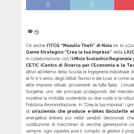
C’è anche
l’ITCG “Masullo Theti” di Nola
tra le scu
Game Strategico
“Crea la tua impresa”
della
LIUC
in collaborazione con l’
Ufficio Scolastico Regionale
CETIC (Centro di Ricerca per l’Economia e le T
attivo all’interno della Scuola di Ingegneria Industriale 
al IV e V anno degli Istituti Tecnici e dei Licei, è come
altre imprese virtuali, provenienti da tutta Italia. L’ini
Sorgenia, uno dei principali protagonisti del mercato
iniziative la mobilità sostenibile su due ruote e la ridu
Pubblica Amministrazione. In “Crea la tua impresa” i giov
di
un’azienda che produce e-bikes (biciclette e
energetica entrerà poi nelle variabili decisionali 
sostituzione di macchinari di vecchia generazione co
sempre, ogni squadra avrà il compito di gestire il prop