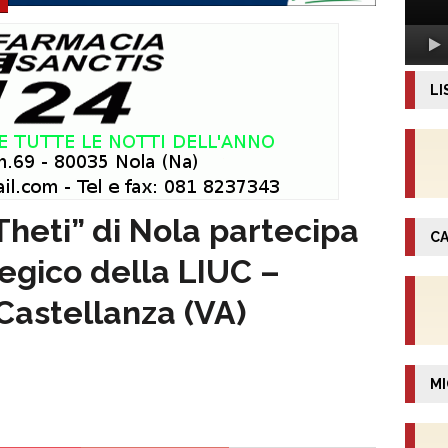
LI
heti” di Nola partecipa
CA
egico della LIUC –
Castellanza (VA)
MI