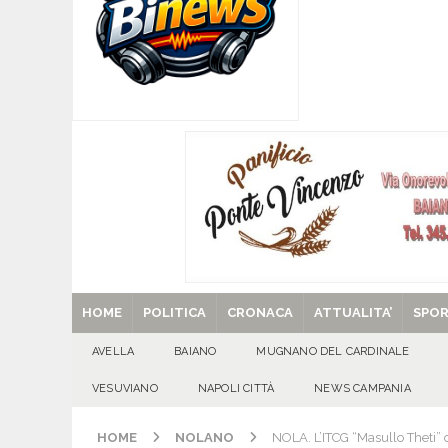
[ 08/08/2026 ]
Quadrelle in Festa: Tutto pronto
EVIDENZA
[ 08/08/2026 ]
Mugnano del Cardinale, “Puparuol
ATTUALITA'
[ 08/08/2026 ]
U.S. Avellino. Sponsor e kit ga
[ 08/08/2026 ]
Avella: lutto per la scomparsa 
[ 29/08/2025 ]
SANT’Oggi. Venerdì 29 agosto la 
HOME
POLITICA
CRONACA
ATTUALITA’
SPO
AVELLA
BAIANO
MUGNANO DEL CARDINALE
VESUVIANO
NAPOLI CITTÀ
NEWS CAMPANIA
HOME
NOLANO
NOLA. L’ITCG “Masullo Theti” 