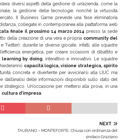
dera diversi aspetti della gestione di un’azienda, come la
nale, la gestione delle tecnologie, nonché la virtuosità
ercato. Il Business Game prevede una fase eliminatoria
 distanza, collegate in contemporanea alla piattaforma web
cata finale il prossimo 14 marzo 2014
presso la sede
petto della creazione di una vera e propria
community del
 Twitter): durante le diverse giocate, infatti, alle squadre
efficienza energetica, per creare occasioni di dibattito e
i
learning by doing
, interattivo e innovativo. Le squadre
ichiederanno
capacità logica, visione strategica, spirito
unità concreta e divertente per avvicinarsi alla LIUC ma
 dall’analisi delle informazioni disponibili sullo stato del
e strategico. Un’occasione per mettersi alla prova, in una
a
cultura d’impresa
.
NEXT
TAURANO – MONTEFORTE. Chiusa con ordinanza del
sindaco Graziano