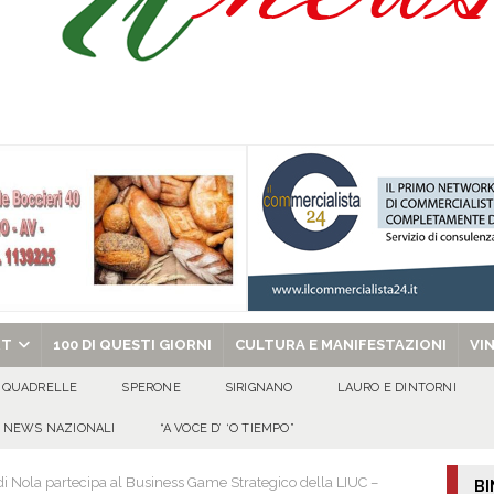
 per i solenni festeggiamenti in onore di San Giovanni Battista 2026!
o” dal 1948: da Saverio ai figli Francesco e Giuseppe, la storia continua
ra della stagione 2026/27
ATTUALITA'
di Antonio Napolitano
AVELLA
chiesa celebra il Martirio di san Giovanni Battista e santa Sabina
EVIDENZA
RT
100 DI QUESTI GIORNI
CULTURA E MANIFESTAZIONI
VI
QUADRELLE
SPERONE
SIRIGNANO
LAURO E DINTORNI
NEWS NAZIONALI
“A VOCE D’ ‘O TIEMPO”
di Nola partecipa al Business Game Strategico della LIUC –
BI