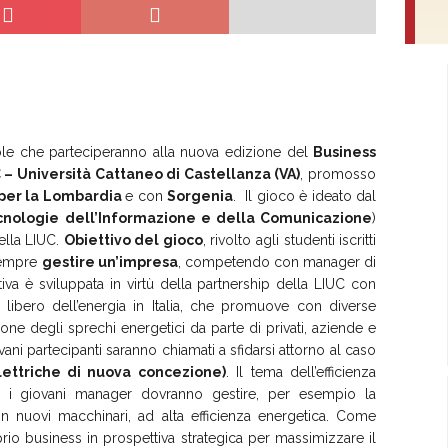
ole che parteciperanno alla nuova edizione del
Business
 – Università Cattaneo di Castellanza (VA)
, promosso
 per la Lombardia
e con
Sorgenia
. Il gioco è ideato dal
ecnologie dell’Informazione e della Comunicazione
)
della LIUC.
Obiettivo del gioco
, rivolto agli studenti iscritti
 sempre
gestire un’impresa
, competendo con manager di
ziativa è sviluppata in virtù della partnership della LIUC con
 libero dell’energia in Italia, che promuove con diverse
zione degli sprechi energetici da parte di privati, aziende e
ani partecipanti saranno chiamati a sfidarsi attorno al caso
lettriche di nuova concezione)
. Il tema dell’efficienza
che i giovani manager dovranno gestire, per esempio la
n nuovi macchinari, ad alta efficienza energetica. Come
rio business in prospettiva strategica per massimizzare il