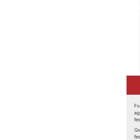
Fo
ag
fe
Qu
fe