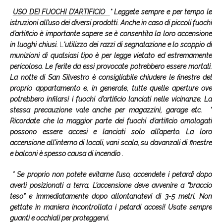
USO DEI FUOCHI D’ARTIFICIO
* Leggete sempre e per tempo le
istruzioni all’uso dei diversi prodotti. Anche in caso di piccoli fuochi
d’artificio è importante sapere se è consentita la loro accensione
in luoghi chiusi.
L
‘utilizzo dei razzi di segnalazione e lo scoppio di
munizioni di qualsiasi tipo è per legge vietato ed estremamente
pericoloso. Le ferite da essi provocate potrebbero essere mortali.
La notte di San Silvestro è consigliabile chiudere le finestre del
proprio appartamento e, in generale, tutte quelle aperture ove
potrebbero infilarsi i fuochi d’artificio lanciati nelle vicinanze. La
stessa precauzione vale anche per magazzini, garage etc.
*
Ricordate che la maggior parte dei fuochi d’artificio omologati
possono essere accesi e lanciati solo all’aperto. La loro
accensione all’interno di locali, vani scala, su davanzali di finestre
e balconi è spesso causa di incendio .
* Se proprio non potete evitarne l’uso, accendete i petardi dopo
averli posizionati a terra. L’accensione deve avvenire a “braccio
teso” e immediatamente dopo allontanatevi di 3-5 metri. Non
gettate in maniera incontrollata i petardi accesi! Usate sempre
guanti e occhiali per proteggervi.