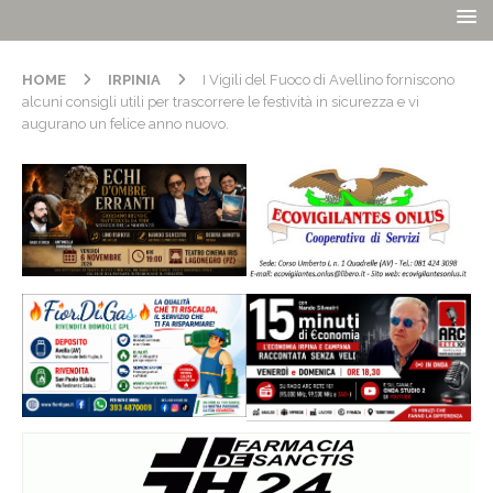
HOME
IRPINIA
I Vigili del Fuoco di Avellino forniscono
alcuni consigli utili per trascorrere le festività in sicurezza e vi
augurano un felice anno nuovo.