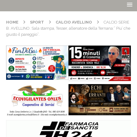
HOME
SPORT
CALCIO AVELLINO
CALCIO SERIE
B. AVELLINO. Sala stampa, Tesser, allenatore della Ternana:” Piu’ che
giusto il pareggio”.