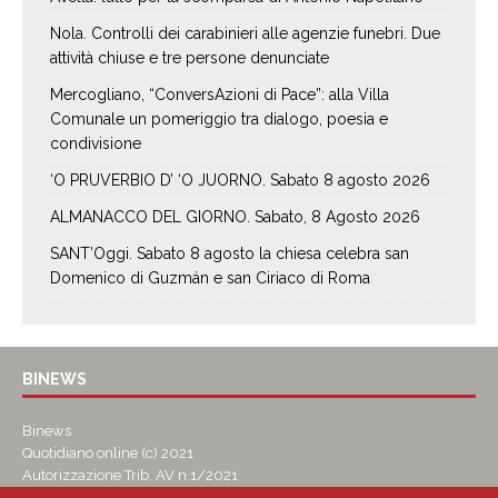
Nola. Controlli dei carabinieri alle agenzie funebri. Due
attività chiuse e tre persone denunciate
Mercogliano, “ConversAzioni di Pace”: alla Villa
Comunale un pomeriggio tra dialogo, poesia e
condivisione
‘O PRUVERBIO D’ ‘O JUORNO. Sabato 8 agosto 2026
ALMANACCO DEL GIORNO. Sabato, 8 Agosto 2026
SANT’Oggi. Sabato 8 agosto la chiesa celebra san
Domenico di Guzmán e san Ciriaco di Roma
BINEWS
Binews
Quotidiano online (c) 2021
Autorizzazione Trib. AV n.1/2021