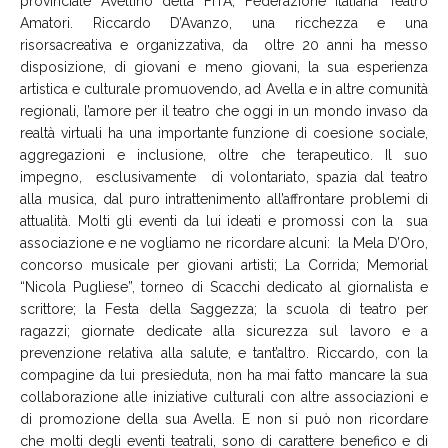
provinciale Avellino della FITA, Federazione Italiana Teatro
Amatori. Riccardo D’Avanzo, una ricchezza e una
risorsacreativa e organizzativa, da oltre 20 anni ha messo
disposizione, di giovani e meno giovani, la sua esperienza
artistica e culturale promuovendo, ad Avella e in altre comunità
regionali, l’amore per il teatro che oggi in un mondo invaso da
realtà virtuali ha una importante funzione di coesione sociale,
aggregazioni e inclusione, oltre che terapeutico. Il suo
impegno, esclusivamente di volontariato, spazia dal teatro
alla musica, dal puro intrattenimento all’affrontare problemi di
attualità. Molti gli eventi da lui ideati e promossi con la sua
associazione e ne vogliamo ne ricordare alcuni: la Mela D’Oro,
concorso musicale per giovani artisti; La Corrida; Memorial
“Nicola Pugliese”, torneo di Scacchi dedicato al giornalista e
scrittore; la Festa della Saggezza; la scuola di teatro per
ragazzi; giornate dedicate alla sicurezza sul lavoro e a
prevenzione relativa alla salute, e tant’altro. Riccardo, con la
compagine da lui presieduta, non ha mai fatto mancare la sua
collaborazione alle iniziative culturali con altre associazioni e
di promozione della sua Avella. E non si può non ricordare
che molti degli eventi teatrali, sono di carattere benefico e di