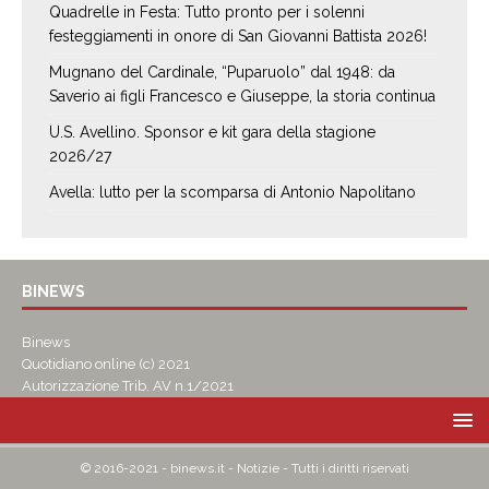
Quadrelle in Festa: Tutto pronto per i solenni
festeggiamenti in onore di San Giovanni Battista 2026!
Mugnano del Cardinale, “Puparuolo” dal 1948: da
Saverio ai figli Francesco e Giuseppe, la storia continua
U.S. Avellino. Sponsor e kit gara della stagione
2026/27
Avella: lutto per la scomparsa di Antonio Napolitano
BINEWS
Binews
Quotidiano online (c) 2021
Autorizzazione Trib. AV n.1/2021
© 2016-2021 - binews.it - Notizie - Tutti i diritti riservati