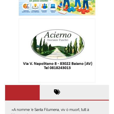
«A nomme ’e Santa Filumena, viv ò muort, tutt à