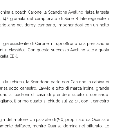
china a coach Carone, la Scandone Avellino rialza la testa
 14ª giornata del campionato di Serie B Interregionale, i
Marigliano nel derby campano, imponendosi con un netto
 già assistente di Carone, i Lupi offrono una prestazione
i in classifica. Con questo successo Avellino sale a quota
Stella EBK.
alla schiena, la Scandone parte con Cantone in cabina di
risa sotto canestro. L’avvio è tutto di marca irpina: grande
entono ai padroni di casa di prendere subito il comando.
igliano, il primo quarto si chiude sul 22-14, con il canestro
ri del motore. Un parziale di 7-0, propiziato da Quarisa e
tutamente dall’arco, mentre Quarisa domina nel pitturato. Le