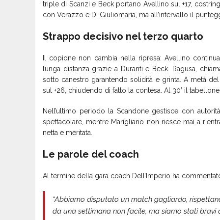
triple di Scanzi e Beck portano Avellino sul +17, costri
con Verazzo e Di Giuliomaria, ma all’intervallo il punteg
Strappo decisivo nel terzo quarto
Il copione non cambia nella ripresa: Avellino continua
lunga distanza grazie a Duranti e Beck. Ragusa, chiamat
sotto canestro garantendo solidità e grinta. A metà de
sul +26, chiudendo di fatto la contesa. Al 30’ il tabellone
Nell’ultimo periodo la Scandone gestisce con autori
spettacolare, mentre Marigliano non riesce mai a rientrare
netta e meritata.
Le parole del coach
Al termine della gara coach Dell’Imperio ha commentat
“Abbiamo disputato un match gagliardo, rispettand
da una settimana non facile, ma siamo stati bravi a 