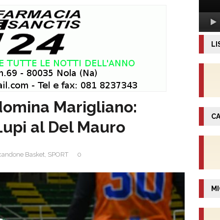
LI
omina Marigliano:
CA
 Lupi al Del Mauro
candone Basket
,
SPORT
0
MI