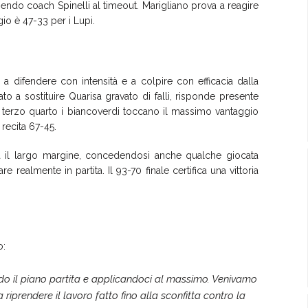
ngendo coach Spinelli al timeout. Marigliano prova a reagire
gio è 47-33 per i Lupi.
 a difendere con intensità e a colpire con efficacia dalla
o a sostituire Quarisa gravato di falli, risponde presente
l terzo quarto i biancoverdi toccano il massimo vantaggio
 recita 67-45.
tà il largo margine, concedendosi anche qualche giocata
 realmente in partita. Il 93-70 finale certifica una vittoria
o:
o il piano partita e applicandoci al massimo. Venivamo
riprendere il lavoro fatto fino alla sconfitta contro la