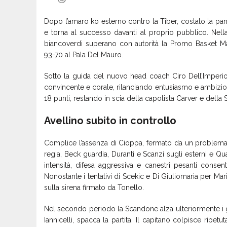
Dopo l’amaro ko esterno contro la Tiber, costato la pan
e torna al successo davanti al proprio pubblico. Nella
biancoverdi superano con autorità la Promo Basket 
93-70 al Pala Del Mauro.
Sotto la guida del nuovo head coach Ciro Dell’Imperio,
convincente e corale, rilanciando entusiasmo e ambizion
18 punti, restando in scia della capolista Carver e della 
Avellino subito in controllo
Complice l’assenza di Cioppa, fermato da un problema 
regia, Beck guardia, Duranti e Scanzi sugli esterni e Qua
intensità, difesa aggressiva e canestri pesanti cons
Nonostante i tentativi di Scekic e Di Giuliomaria per Mar
sulla sirena firmato da Tonello.
Nel secondo periodo la Scandone alza ulteriormente i gi
Iannicelli, spacca la partita. Il capitano colpisce ripe