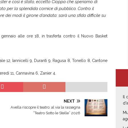
oster e così è stato, eccetto Cioppa che speriamo di
to per la splendida cornice di pubblico. Contro il
 dei modi il girone d’andata: sarà una sfida difficile su
ennaio alle ore 18, in trasferta contro il Nuovo Basket
ale 12, Iannicelli 9, Duranti 9, Ragusa 8, Tonello 8, Cantone
redi 11, Cannavina 6, Zanier 4.
Il
NEXT
d’
Avella riscopre il teatro: al via la rassegna
Mu
“Teatro Sotto le Stelle” 2026
ag