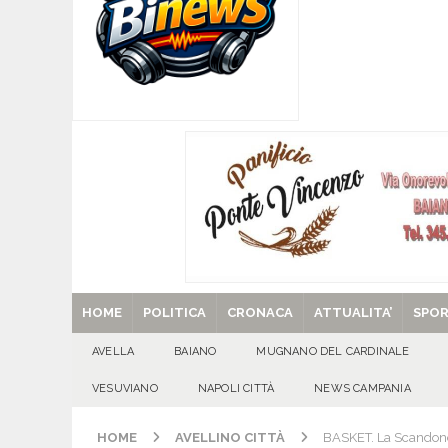
[ 06/08/2026 ]
Mugnano del Cardinale, Iolanda 
[ 06/08/2026 ]
Lutto ad Avella: è scomparso i
[ 06/08/2026 ]
Brusciano dà il benvenuto all’Ago
Gigli
CULTURA E MANIFESTAZIONI
[ 06/08/2026 ]
VALLESACCARDA, torna CumVivere
E MANIFESTAZIONI
[ 29/08/2025 ]
SANT’Oggi. Venerdì 29 agosto la 
HOME
POLITICA
CRONACA
ATTUALITA’
SPO
AVELLA
BAIANO
MUGNANO DEL CARDINALE
VESUVIANO
NAPOLI CITTÀ
NEWS CAMPANIA
HOME
AVELLINO CITTÀ
BASKET. La Scandone 