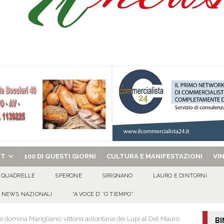
Prisco è la nuova agente della Polizia Municipale
ATTUALITA'
l dott. Domenico Amato, aveva 85 anni
AVELLA
sto Antoniano Bruscianese: al via il conto alla rovescia per la 151ª Festa dei
: la tavola come simbolo di condivisione, armonia e bellezza.
CULTURA
chiesa celebra il Martirio di san Giovanni Battista e santa Sabina
EVIDENZA
RT
100 DI QUESTI GIORNI
CULTURA E MANIFESTAZIONI
VI
QUADRELLE
SPERONE
SIRIGNANO
LAURO E DINTORNI
NEWS NAZIONALI
“A VOCE D’ ‘O TIEMPO”
domina Marigliano: vittoria autoritaria dei Lupi al Del Mauro
BI