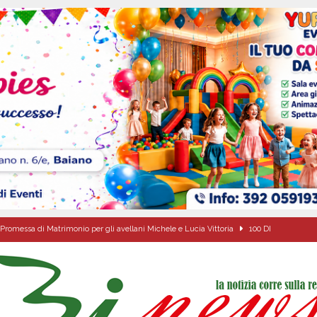
Promessa di Matrimonio per gli avellani Michele e Lucia Vittoria
100 DI
ipula protolocco d’intesa con la guardia Agroforestale Italiana
SALERNO