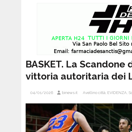
BASKET. La Scandone d
vittoria autoritaria dei
04/01/2026
binews.it
Avellino città
,
EVIDENZA
,
S