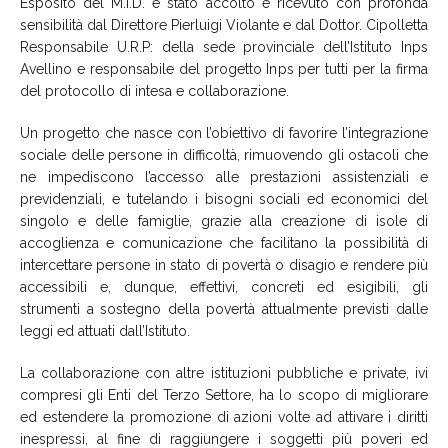
Esposito del M.I.D. è stato accolto e ricevuto con profonda
sensibilità dal Direttore Pierluigi Violante e dal Dottor. Cipolletta
Responsabile U.R.P: della sede provinciale dell’Istituto Inps
Avellino e responsabile del progetto Inps per tutti per la firma
del protocollo di intesa e collaborazione.
Un progetto che nasce con l’obiettivo di favorire l’integrazione
sociale delle persone in difficoltà, rimuovendo gli ostacoli che
ne impediscono l’accesso alle prestazioni assistenziali e
previdenziali, e tutelando i bisogni sociali ed economici del
singolo e delle famiglie, grazie alla creazione di isole di
accoglienza e comunicazione che facilitano la possibilità di
intercettare persone in stato di povertà o disagio e rendere più
accessibili e, dunque, effettivi, concreti ed esigibili, gli
strumenti a sostegno della povertà attualmente previsti dalle
leggi ed attuati dall’Istituto.
La collaborazione con altre istituzioni pubbliche e private, ivi
compresi gli Enti del Terzo Settore, ha lo scopo di migliorare
ed estendere la promozione di azioni volte ad attivare i diritti
inespressi, al fine di raggiungere i soggetti più poveri ed