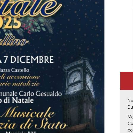
No
Du
Me
Co
co