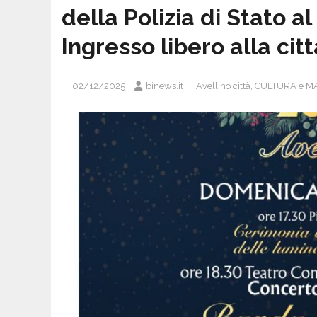
della Polizia di Stato a
Ingresso libero alla cit
02/12/2025
binews.it
Avellino città
,
CULTURA e M