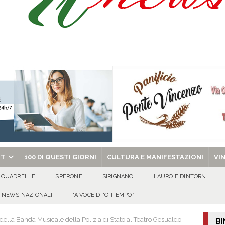
abato 8 agosto 2026
EVIDENZA
o, 8 Agosto 2026
ALMANACCO
chiesa celebra san Domenico di Guzmán e san Ciriaco di Roma
EVIDENZA
chiesa celebra il Martirio di san Giovanni Battista e santa Sabina
EVIDENZA
RT
100 DI QUESTI GIORNI
CULTURA E MANIFESTAZIONI
VI
QUADRELLE
SPERONE
SIRIGNANO
LAURO E DINTORNI
NEWS NAZIONALI
“A VOCE D’ ‘O TIEMPO”
ella Banda Musicale della Polizia di Stato al Teatro Gesualdo.
BI