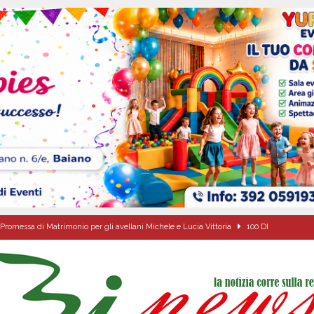
Promessa di Matrimonio per gli avellani Michele e Lucia Vittoria
100 DI
alle agenzie funebri. Due attività chiuse e tre persone denunciate
CRONACA
Pace”: alla Villa Comunale un pomeriggio tra dialogo, poesia e condivisione