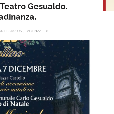
l Teatro Gesualdo.
tadinanza.
ANIFESTAZIONI
,
EVIDENZA
0