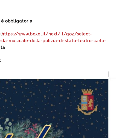
è obbligatoria
.
(
https://www.boxol.it/next/it/go2/select-
da-musicale-della-polizia-di-stato-teatro-carlo-
ata
.
5
.