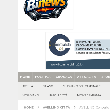
CULTURA E MANIFESTAZIONI
[ 08/08/2026 ]
‘O PRUVERBIO D’ ‘O JUORNO. S
[ 08/08/2026 ]
ALMANACCO DEL GIORNO. Sabat
[ 08/08/2026 ]
SANT’Oggi. Sabato 8 agosto la 
[ 29/08/2025 ]
SANT’Oggi. Venerdì 29 agosto la 
HOME
POLITICA
CRONACA
ATTUALITA’
SPO
AVELLA
BAIANO
MUGNANO DEL CARDINALE
VESUVIANO
NAPOLI CITTÀ
NEWS CAMPANIA
HOME
AVELLINO CITTÀ
AVELLINO. Concerto d