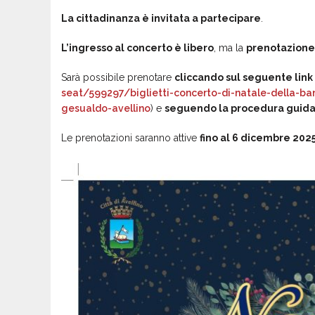
La cittadinanza è invitata a partecipare
.
L’ingresso al concerto è libero
, ma la
prenotazione 
Sarà possibile prenotare
cliccando sul seguente link
seat/599297/biglietti-concerto-di-natale-della-ban
gesualdo-avellino
) e
seguendo la procedura guid
Le prenotazioni saranno attive
fino al 6 dicembre 202