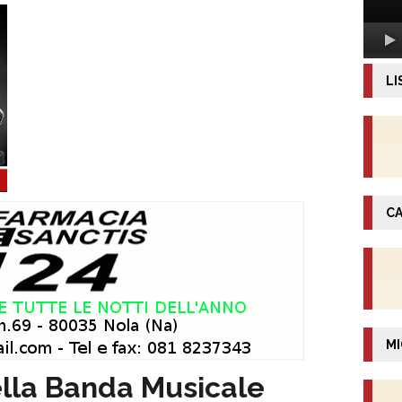
LI
CA
MI
lla Banda Musicale