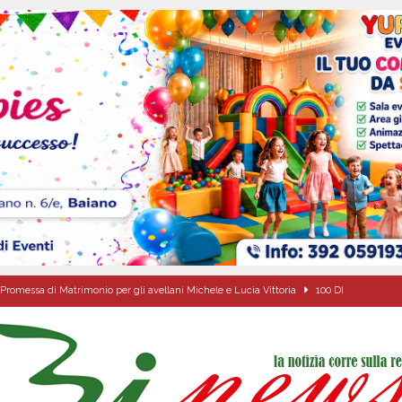
Promessa di Matrimonio per gli avellani Michele e Lucia Vittoria
100 DI
Onofrio: due giorni di fede nel ricordo del fondatore
CULTURA E