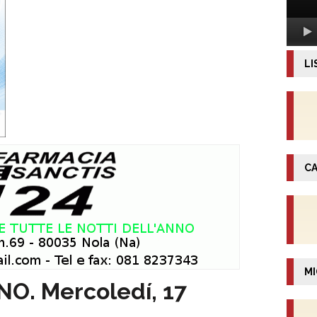
LI
CA
MI
. Mercoledí, 17