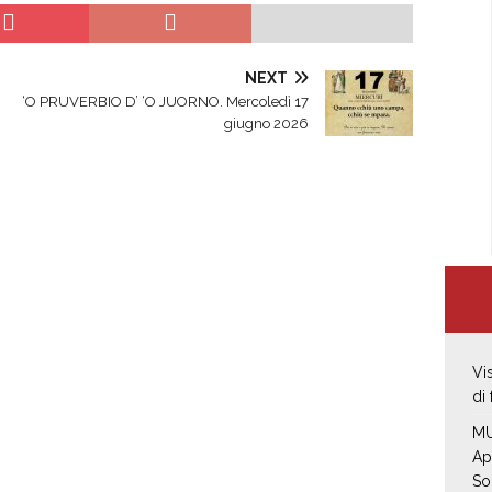
NEXT
‘O PRUVERBIO D’ ‘O JUORNO. Mercoledì 17
giugno 2026
Vi
di
MU
Ap
So