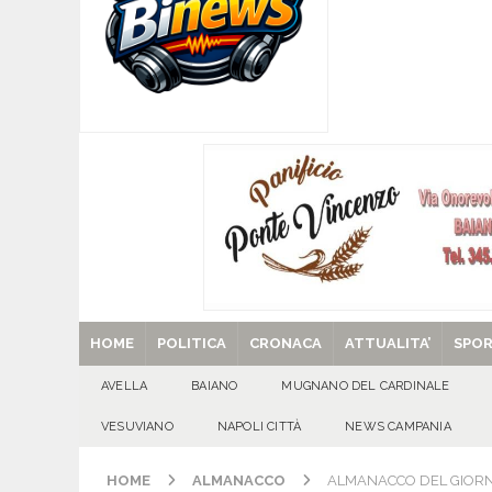
[ 07/08/2026 ]
MUGNANO DEL CARDINALE. L’Ipocr
usato – abbandonato – vandalizzato e destinato
[ 07/08/2026 ]
Emergenza cinghiali: nasce il 
[ 07/08/2026 ]
8 agosto, anniversario della tra
una cultura collettiva. Nessuna crescita econom
MANIFESTAZIONI
[ 07/08/2026 ]
Casino senza KYC: cosa sono e c
[ 29/08/2025 ]
SANT’Oggi. Venerdì 29 agosto la 
HOME
POLITICA
CRONACA
ATTUALITA’
SPO
AVELLA
BAIANO
MUGNANO DEL CARDINALE
VESUVIANO
NAPOLI CITTÀ
NEWS CAMPANIA
HOME
ALMANACCO
ALMANACCO DEL GIORNO.