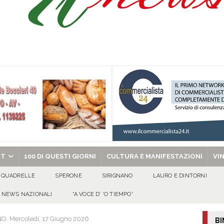
isia delle Apparenze e il Sociale Negato: il Caso del Centro Sociale mai
 al privato
EVIDENZA
Tavolo tecnico permanente della Regione Campania
EVIDENZA
gedia di Marcinelle. Pmi International: “La sicurezza sul lavoro deve diventare
ica può prescindere dalla tutela della vita umana”
CULTURA E
ome funzionano in Italia
CULTURA E MANIFESTAZIONI
chiesa celebra il Martirio di san Giovanni Battista e santa Sabina
EVIDENZA
RT
100 DI QUESTI GIORNI
CULTURA E MANIFESTAZIONI
VI
QUADRELLE
SPERONE
SIRIGNANO
LAURO E DINTORNI
NEWS NAZIONALI
“A VOCE D’ ‘O TIEMPO”
 Mercoledí, 17 Giugno 2026
BI