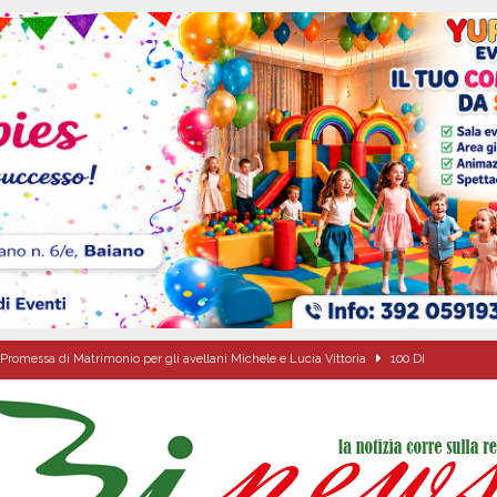
Promessa di Matrimonio per gli avellani Michele e Lucia Vittoria
100 DI
 sfida parte anche dall’Irpinia: nuovo incarico per Gerardo Gonnella