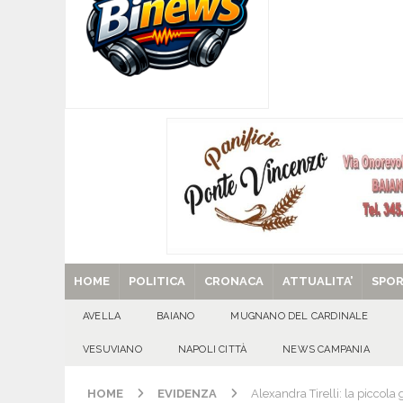
[ 07/08/2026 ]
Visciano celebra Padre Arturo D’
MANIFESTAZIONI
[ 07/08/2026 ]
MUGNANO DEL CARDINALE. L’Ipocr
usato – abbandonato – vandalizzato e destinato
[ 07/08/2026 ]
Emergenza cinghiali: nasce il 
[ 07/08/2026 ]
8 agosto, anniversario della tra
una cultura collettiva. Nessuna crescita econom
MANIFESTAZIONI
[ 29/08/2025 ]
SANT’Oggi. Venerdì 29 agosto la 
HOME
POLITICA
CRONACA
ATTUALITA’
SPO
AVELLA
BAIANO
MUGNANO DEL CARDINALE
VESUVIANO
NAPOLI CITTÀ
NEWS CAMPANIA
HOME
EVIDENZA
Alexandra Tirelli: la piccol