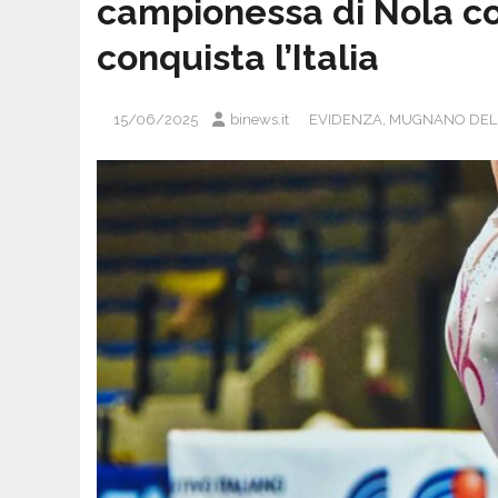
campionessa di Nola con
conquista l’Italia
15/06/2025
binews.it
EVIDENZA
,
MUGNANO DEL