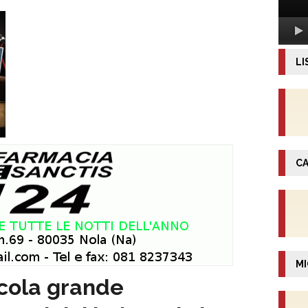
LI
CA
MI
ccola grande