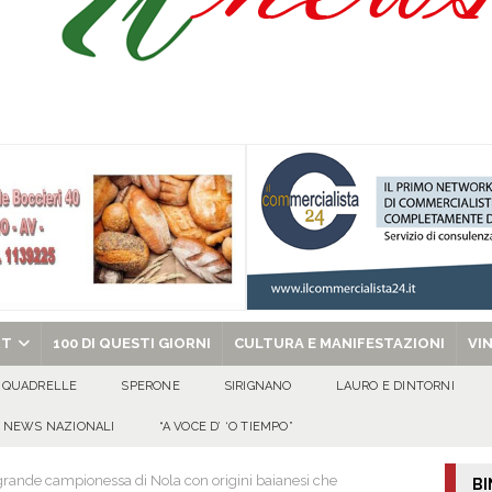
Onofrio: due giorni di fede nel ricordo del fondatore
CULTURA E
isia delle Apparenze e il Sociale Negato: il Caso del Centro Sociale mai
 al privato
EVIDENZA
Tavolo tecnico permanente della Regione Campania
EVIDENZA
gedia di Marcinelle. Pmi International: “La sicurezza sul lavoro deve diventare
ica può prescindere dalla tutela della vita umana”
CULTURA E
chiesa celebra il Martirio di san Giovanni Battista e santa Sabina
EVIDENZA
RT
100 DI QUESTI GIORNI
CULTURA E MANIFESTAZIONI
VI
QUADRELLE
SPERONE
SIRIGNANO
LAURO E DINTORNI
NEWS NAZIONALI
“A VOCE D’ ‘O TIEMPO”
a grande campionessa di Nola con origini baianesi che
BI