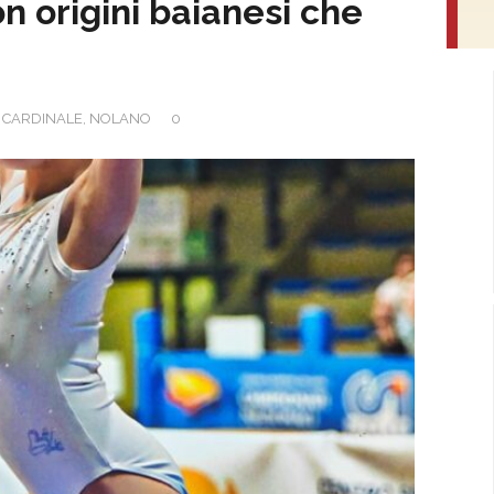
 origini baianesi che
 CARDINALE
,
NOLANO
0