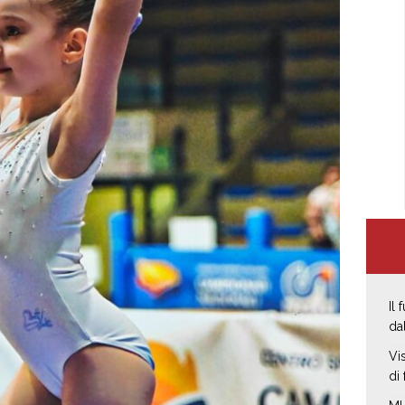
Il
da
Vi
di