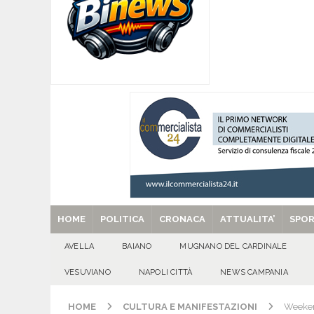
CULTURA E MANIFESTAZIONI
[ 08/08/2026 ]
‘O PRUVERBIO D’ ‘O JUORNO. S
[ 08/08/2026 ]
ALMANACCO DEL GIORNO. Sabat
[ 08/08/2026 ]
SANT’Oggi. Sabato 8 agosto la 
[ 29/08/2025 ]
SANT’Oggi. Venerdì 29 agosto la 
HOME
POLITICA
CRONACA
ATTUALITA’
SPO
AVELLA
BAIANO
MUGNANO DEL CARDINALE
VESUVIANO
NAPOLI CITTÀ
NEWS CAMPANIA
HOME
CULTURA E MANIFESTAZIONI
Weeken