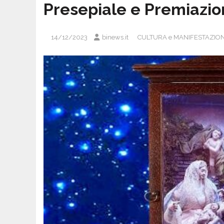
Presepiale e Premiazio
14/12/2023
binews.it
CULTURA e MANIFESTAZION