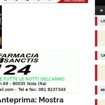
LI
CA
MI
Anteprima: Mostra