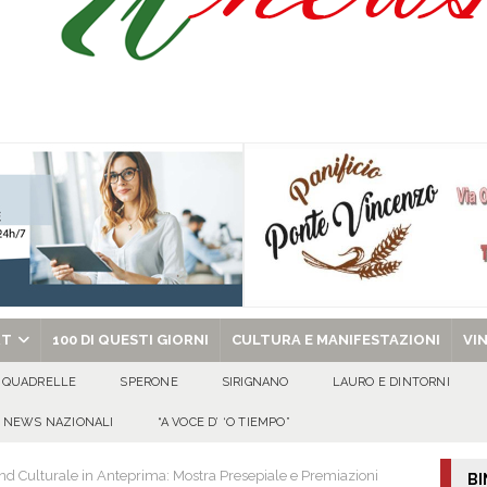
abato 8 agosto 2026
EVIDENZA
o, 8 Agosto 2026
ALMANACCO
chiesa celebra san Domenico di Guzmán e san Ciriaco di Roma
EVIDENZA
chiesa celebra il Martirio di san Giovanni Battista e santa Sabina
EVIDENZA
RT
100 DI QUESTI GIORNI
CULTURA E MANIFESTAZIONI
VI
QUADRELLE
SPERONE
SIRIGNANO
LAURO E DINTORNI
NEWS NAZIONALI
“A VOCE D’ ‘O TIEMPO”
d Culturale in Anteprima: Mostra Presepiale e Premiazioni
BI