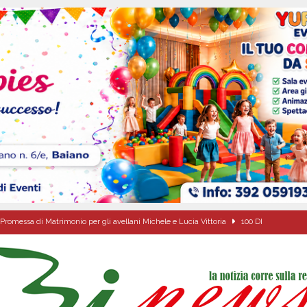
Promessa di Matrimonio per gli avellani Michele e Lucia Vittoria
100 DI
alle agenzie funebri. Due attività chiuse e tre persone denunciate
CRONACA
Pace”: alla Villa Comunale un pomeriggio tra dialogo, poesia e condivisione