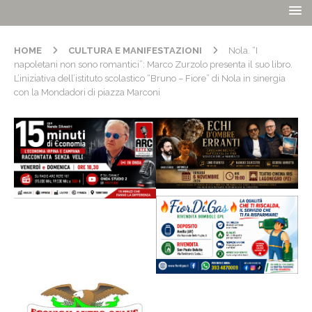
HOME
CULTURA E MANIFESTAZIONI
Nola. “I
napoletani non sono romantici”: Marco Zurzolo presenta il suo libro.
L’iniziativa dell’istituto scolastico “Bruno – Fiore” di Nola in sinergia
con la Mondadori di piazza Marconi