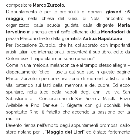
compositore
Marco Zurzolo.
L’appuntamento è per le ore 10.00 di domani,
giovedì 16
maggio
, nella chiesa del Gesù di Nola. L’incontro è
organizzato dalla scuola guidata dalla dirigente
Maria
Iervolino
in sinergia con il caffè letterario della
Mondadori
di
piazza Marconi diretto dalla giornalista
Autilia Napolitano
.
Per l’occasione Zurzolo, che ha collaborato con importanti
artisti italiani ed internazionali, presenterà il suo libro, edito da
Colonnese, “I napoletani non sono romantici”.
Come in una melodia melanconica e al tempo stesso allegra –
disperatamente felice – uscita dal suo sax, in queste pagine
Marco Zurzolo ripercorre una serie di momenti artistici e di
vita, battendo sui tasti della memoria e del cuore. Ed ecco
spuntare, nella luce della Napoli degli anni ’70, via San
Sebastiano e il Conservatorio di San Pietro a Majella, Enzo
Avitabile e Pino Daniele (il Gigante con gli occhiali). Ma
soprattutto Rino, il fratello che accende la passione per la
musica.
L’evento rientra nell’ambito degli appuntamenti promossi dallo
store nolano per il “
Maggio dei Libri
” ed è stato fortemente