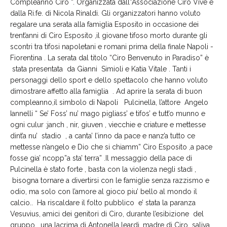
Compleanno Ciro “. Organizzata dall”Associazione Ciro Vive e
dalla Ri.fe. di Nicola Rinaldi. Gli organizzatori hanno voluto
regalare una serata alla famiglia Esposito in occasione dei
trent’anni di Ciro Esposito ,il giovane tifoso morto durante gli
scontri tra tifosi napoletani e romani prima della finale Napoli -
Fiorentina . La serata dal titolo “Ciro Benvenuto in Paradiso” è
stata presentata da Gianni Simioli e Katia Vitale . Tanti i
personaggi dello sport e dello spettacolo che hanno voluto
dimostrare affetto alla famiglia . Ad aprire la serata di buon
compleanno,il simbolo di Napoli Pulcinella, l’attore Angelo
Iannelli “ Se’ Foss’ nu’ mago pigliass’ e tifos’ e tutt’o munno e
ogni culur :janch , nir, giuven , viecchie e criature e mettesse
dint’a nu’ stadio , a canta’ l’inno da pace e nanz’a tutto ce
mettesse n’angelo e Dio che si chiamm” Ciro Esposito ,a pace
fosse gia’ ncopp”a sta’ terra” .Il messaggio della pace di
Pulcinella è stato forte , basta con la violenza negli stadi ,
bisogna tornare a divertirsi con le famiglie senza razzismo e
odio, ma solo con l’amore al gioco piu’ bello al mondo il
calcio.. Ha riscaldare il folto pubblico e’ stata la paranza
Vesuvius, amici dei genitori di Ciro, durante l’esibizione del
gruppo , una lacrima di Antonella leardi, madre di Ciro saliva