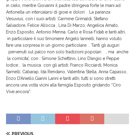
in cielo, mentre Giovanni il padre stringeva forte le mani ad
Antonella un intercalarsi di gioie e dolori . La paranza
Vesuvius, con i suoi artisti: Carmine Grimaldi, Stefano
Salvadore, Felice Allocca , Lina Di Marzo, Angelica Amato,
Enzo Esposito, Antonio Menna, Carlo e Rosa Fidati e tanti altri,
in particolare il suo timoniere Angelo Iannelli, hanno voluto
fare una sorpresa in un giorno particolare . Tanti gli auguri
pervenuti sul palco non solo tradizioni popolari , ma anche
la comicita’, con : Simone Schettino, Lino D’angio e Peppe
Iodice , la musica con gli artisti: Franco Ricciardi, Monica
Sarnelli, Cabarap, Ida Rendano, Valentina Stella, Anna Capasso,
Enzo D’Aniello,Gianni Lanni e tanti altri, tutti si sono stretti
ancora una volta vicini alla famiglia Esposito gridando “Ciro
Vive ancora”.
PREVIOUS