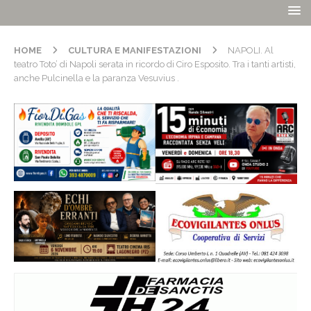
HOME
CULTURA E MANIFESTAZIONI
NAPOLI. Al
teatro Toto’ di Napoli serata in ricordo di Ciro Esposito. Tra i tanti artisti,
anche Pulcinella e la paranza Vesuvius .