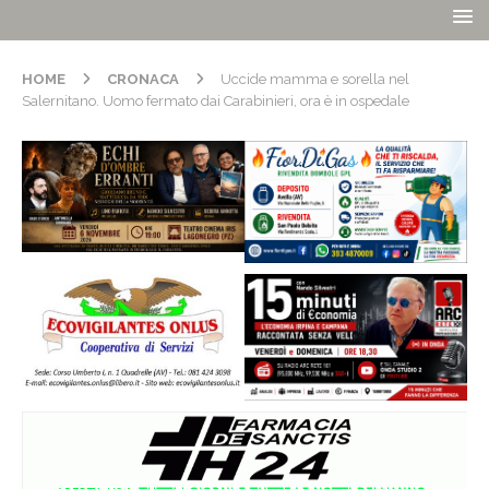
HOME
CRONACA
Uccide mamma e sorella nel
Salernitano. Uomo fermato dai Carabinieri, ora è in ospedale