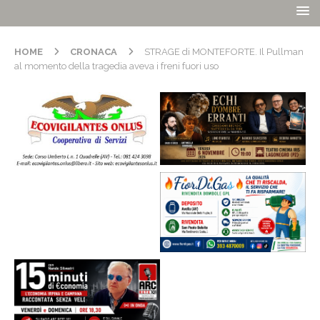
HOME
CRONACA
STRAGE di MONTEFORTE. Il Pullman
al momento della tragedia aveva i freni fuori uso