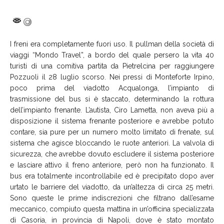
I freni era completamente fuori uso. Il pullman della società di
viaggi “Mondo Travel”, a bordo del quale persero la vita 40
turisti di una comitiva partita da Pietrelcina per raggiungere
Pozzuoli il 28 luglio scorso. Nei pressi di Monteforte Irpino,
poco prima del viadotto Acqualonga, l’impianto di
trasmissione del bus si è staccato, determinando la rottura
dell’impianto frenante. L’autista, Ciro Lametta, non aveva più a
disposizione il sistema frenante posteriore e avrebbe potuto
contare, sia pure per un numero molto limitato di frenate, sul
sistema che agisce bloccando le ruote anteriori. La valvola di
sicurezza, che avrebbe dovuto escludere il sistema posteriore
e lasciare attivo il freno anteriore, però non ha funzionato. Il
bus era totalmente incontrollabile ed è precipitato dopo aver
urtato le barriere del viadotto, da un’altezza di circa 25 metri.
Sono queste le prime indiscrezioni che filtrano dall’esame
meccanico, compiuto questa mattina in un’officina specializzata
di Casoria, in provincia di Napoli, dove è stato montato