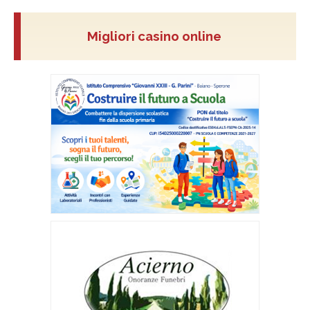
Migliori casino online