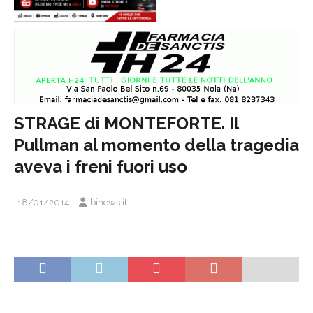
STRAGE di MONTEFORTE. Il
Pullman al momento della tragedia
aveva i freni fuori uso
18/01/2014
binews.it