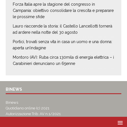
Forza Italia apre la stagione del congresso in
Campania: obiettivo consolidare la crescita e preparare
le prossime sfide
Lauro riaccende la storia: il Castello Lancellotti tornerà
ad ardere nella notte del 30 agosto
Portici, trovati senza vita in casa un uomo e una donna:
aperta un’indagine
Montoro (AV): Ruba circa 130mila di energia elettrica – i
Carabinieri denunciano un 65enne
BINEWS
Binews
Quotidiano online (c) 2021
Autorizzazione Trib. AV n.1/2021