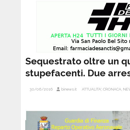
Sequestrato oltre un q
stupefacenti. Due arres
30/06/2016
binews.it
ATTUALITA'
,
CRONACA
,
NE