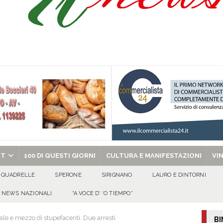
ibro e cedole librarie, al via le domande Scuole ancora protagoniste, anche
O
uto alla Scafatese a titolo definitivo
ATTUALITA'
l concerto del 10 agosto di Anna Tatangelo in occasione dei festeggiamenti
 per i solenni festeggiamenti in onore di San Giovanni Battista 2026!
chiesa celebra il Martirio di san Giovanni Battista e santa Sabina
EVIDENZA
RT
100 DI QUESTI GIORNI
CULTURA E MANIFESTAZIONI
VI
QUADRELLE
SPERONE
SIRIGNANO
LAURO E DINTORNI
NEWS NAZIONALI
“A VOCE D’ ‘O TIEMPO”
ale e mezzo di stupefacenti. Due arresti
BI