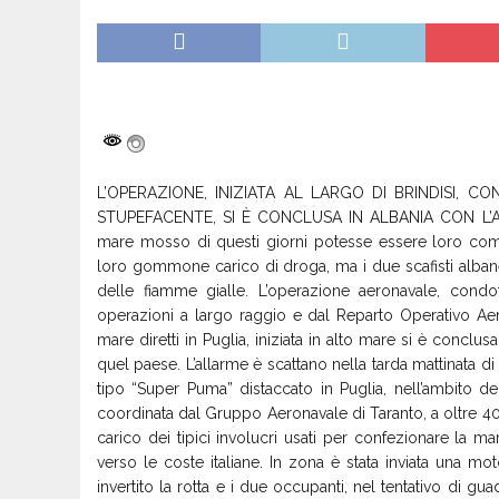
L’OPERAZIONE, INIZIATA AL LARGO DI BRINDISI, 
STUPEFACENTE, SI È CONCLUSA IN ALBANIA CON L’AR
mare mosso di questi giorni potesse essere loro compli
loro gommone carico di droga, ma i due scafisti albanes
delle fiamme gialle. L’operazione aeronavale, condo
operazioni a largo raggio e dal Reparto Operativo Aerona
mare diretti in Puglia, iniziata in alto mare si è conclu
quel paese. L’allarme è scattano nella tarda mattinata d
tipo “Super Puma” distaccato in Puglia, nell’ambito de
coordinata dal Gruppo Aeronavale di Taranto, a oltre 4
carico dei tipici involucri usati per confezionare la mar
verso le coste italiane. In zona è stata inviata una mo
invertito la rotta e i due occupanti, nel tentativo di g