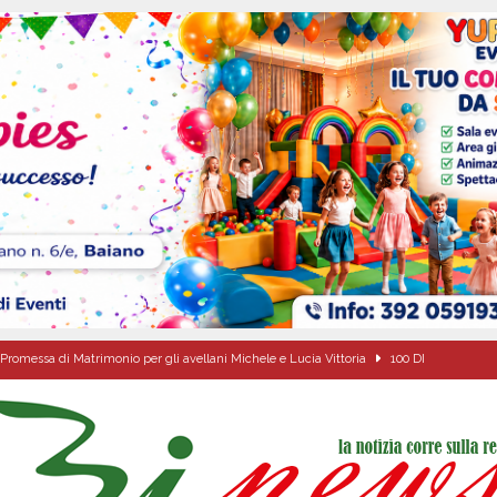
Promessa di Matrimonio per gli avellani Michele e Lucia Vittoria
100 DI
due Napoletane: Elena d’Amico Miss Cinema Campania e Valeria Nettuno Miss