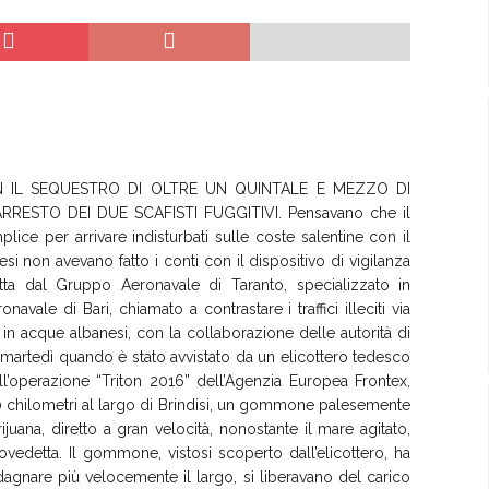
CON IL SEQUESTRO DI OLTRE UN QUINTALE E MEZZO DI
RESTO DEI DUE SCAFISTI FUGGITIVI. Pensavano che il
ce per arrivare indisturbati sulle coste salentine con il
i non avevano fatto i conti con il dispositivo di vigilanza
tta dal Gruppo Aeronavale di Taranto, specializzato in
vale di Bari, chiamato a contrastare i traffici illeciti via
sa in acque albanesi, con la collaborazione delle autorità di
i martedì quando è stato avvistato da un elicottero tedesco
ll’operazione “Triton 2016” dell’Agenzia Europea Frontex,
0 chilometri al largo di Brindisi, un gommone palesemente
ijuana, diretto a gran velocità, nonostante il mare agitato,
tovedetta. Il gommone, vistosi scoperto dall’elicottero, ha
uadagnare più velocemente il largo, si liberavano del carico