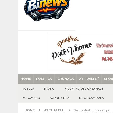
[ 08/08/2026 ]
POLLENA TROCCHIA (NA). Buoni l
sul fronte dell’edilizia scolastica
VESUVIAN
[ 08/08/2026 ]
U.S. Avellino. Claudio Manzi ced
[ 08/08/2026 ]
Forino (AV): Sale l’attesa per i
patronali
CULTURA E MANIFESTAZIONI
[ 08/08/2026 ]
Quadrelle in Festa: Tutto pronto
EVIDENZA
[ 29/08/2025 ]
SANT’Oggi. Venerdì 29 agosto la 
HOME
POLITICA
CRONACA
ATTUALITA’
SPO
AVELLA
BAIANO
MUGNANO DEL CARDINALE
VESUVIANO
NAPOLI CITTÀ
NEWS CAMPANIA
HOME
ATTUALITA'
Sequestrato oltre un quint