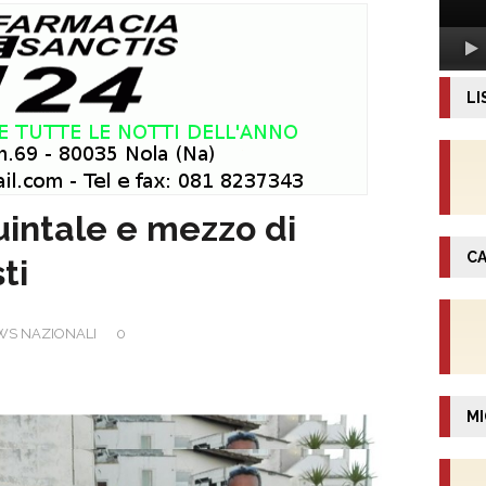
LI
uintale e mezzo di
CA
ti
WS NAZIONALI
0
MI