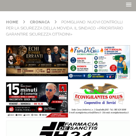
HOME
CRONACA
POMIGLIANO: NUOVI CONTROLLI
PER LA SICUREZZA DELLA MOVIDA, IL SINDACO «PRIORITARIO
GARANTIRE SICUREZZA CITTADINI»