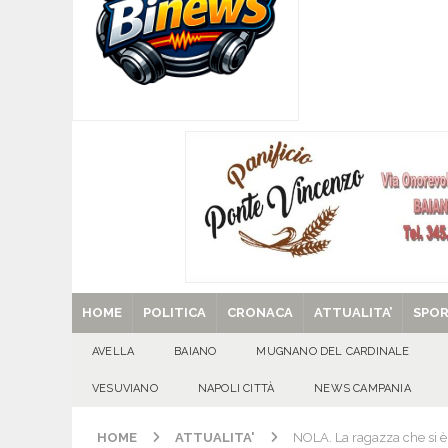
[ 06/08/2026 ]
Mugnano del Cardinale, Iolanda 
[ 06/08/2026 ]
Lutto ad Avella: è scomparso i
[ 06/08/2026 ]
Brusciano dà il benvenuto all’Ago
Gigli
CULTURA E MANIFESTAZIONI
[ 06/08/2026 ]
VALLESACCARDA, torna CumVivere
E MANIFESTAZIONI
[ 29/08/2025 ]
SANT’Oggi. Venerdì 29 agosto la 
HOME
POLITICA
CRONACA
ATTUALITA’
SPO
AVELLA
BAIANO
MUGNANO DEL CARDINALE
VESUVIANO
NAPOLI CITTÀ
NEWS CAMPANIA
HOME
ATTUALITA'
NOLA. La ragazza che si è 