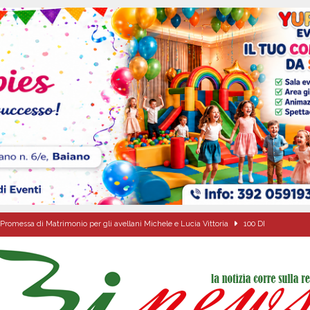
Promessa di Matrimonio per gli avellani Michele e Lucia Vittoria
100 DI
ipula protolocco d’intesa con la guardia Agroforestale Italiana
SALERNO