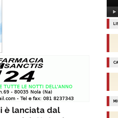
LI
CA
MI
 è lanciata dal