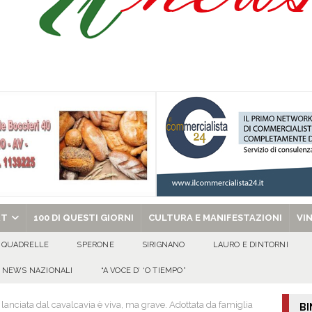
Prisco è la nuova agente della Polizia Municipale
ATTUALITA'
l dott. Domenico Amato, aveva 85 anni
AVELLA
sto Antoniano Bruscianese: al via il conto alla rovescia per la 151ª Festa dei
: la tavola come simbolo di condivisione, armonia e bellezza.
CULTURA
chiesa celebra il Martirio di san Giovanni Battista e santa Sabina
EVIDENZA
RT
100 DI QUESTI GIORNI
CULTURA E MANIFESTAZIONI
VI
QUADRELLE
SPERONE
SIRIGNANO
LAURO E DINTORNI
NEWS NAZIONALI
“A VOCE D’ ‘O TIEMPO”
lanciata dal cavalcavia è viva, ma grave. Adottata da famiglia
BI