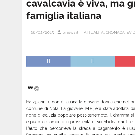
cavalcavia è viva, ma g
famiglia italiana
28/02/2015
binews.it
ATTUALITA'
,
CRONACA
,
EVI
Ha 25 anni e non è italiana la giovane donna che nel pr
comune di Nola. La giovane, M.P., era stata adottata da 
rione di edilizia popolare post-terremoto. Il dramma si
e più precisamente in prossimità di via Maddaloni. La ste
l”auto che percorreva la strada a pagamento è riuscit