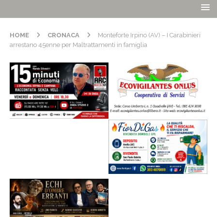
HOME
CRONACA
Monteforte Irpino (AV) – I Carabinieri
arrestano 45enne per Maltrattamenti in famiglia