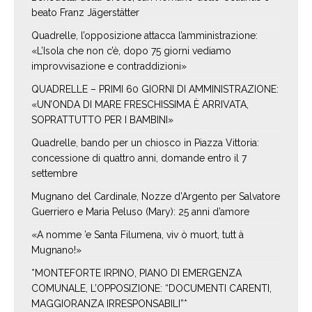
beato Franz Jägerstätter
Quadrelle, l’opposizione attacca l’amministrazione:
«L’Isola che non c’è, dopo 75 giorni vediamo
improvvisazione e contraddizioni»
QUADRELLE – PRIMI 60 GIORNI DI AMMINISTRAZIONE:
«UN’ONDA DI MARE FRESCHISSIMA È ARRIVATA,
SOPRATTUTTO PER I BAMBINI»
Quadrelle, bando per un chiosco in Piazza Vittoria:
concessione di quattro anni, domande entro il 7
settembre
Mugnano del Cardinale, Nozze d’Argento per Salvatore
Guerriero e Maria Peluso (Mary): 25 anni d’amore
«A nomme ’e Santa Filumena, viv ò muort, tutt à
Mugnano!»
*MONTEFORTE IRPINO, PIANO DI EMERGENZA
COMUNALE, L’OPPOSIZIONE: “DOCUMENTI CARENTI,
MAGGIORANZA IRRESPONSABILI”*