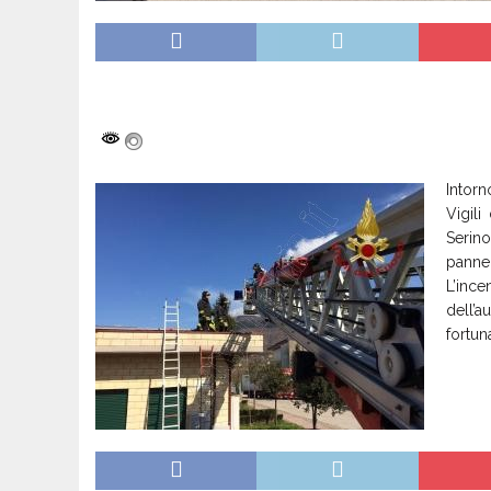
Intor
Vigili
Serino
panne
L’inc
dell’a
fortun