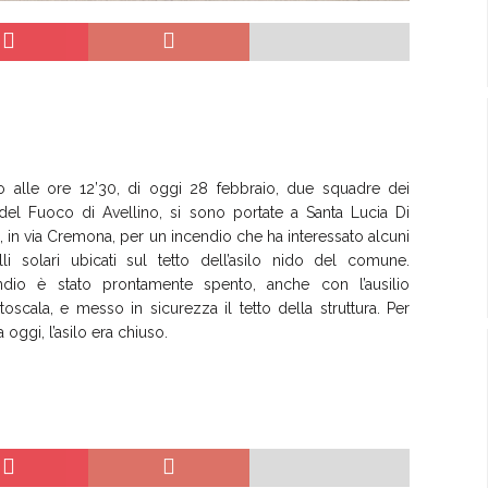
no alle ore 12’30, di oggi 28 febbraio, due squadre dei
 del Fuoco di Avellino, si sono portate a Santa Lucia Di
, in via Cremona, per un incendio che ha interessato alcuni
lli solari ubicati sul tetto dell’asilo nido del comune.
endio è stato prontamente spento, anche con l’ausilio
utoscala, e messo in sicurezza il tetto della struttura. Per
a oggi, l’asilo era chiuso.