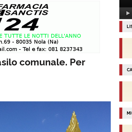
LI
asilo comunale. Per
CA
MI