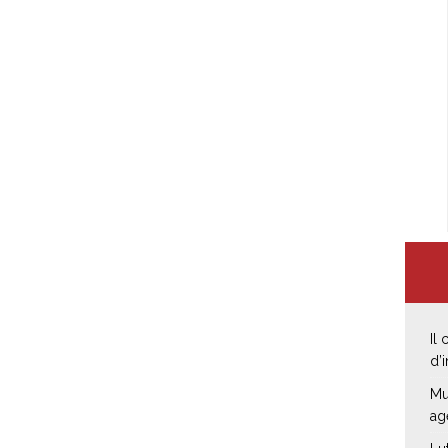
Il
d’
Mu
ag