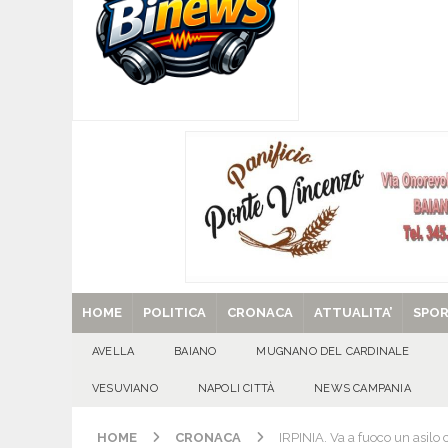
[ 06/08/2026 ]
Mugnano del Cardinale, Iolanda 
[ 06/08/2026 ]
Lutto ad Avella: è scomparso i
[ 06/08/2026 ]
Brusciano dà il benvenuto all’Ago
Gigli
CULTURA E MANIFESTAZIONI
[ 06/08/2026 ]
VALLESACCARDA, torna CumVivere
E MANIFESTAZIONI
[ 29/08/2025 ]
SANT’Oggi. Venerdì 29 agosto la 
HOME
POLITICA
CRONACA
ATTUALITA’
SPO
AVELLA
BAIANO
MUGNANO DEL CARDINALE
VESUVIANO
NAPOLI CITTÀ
NEWS CAMPANIA
HOME
CRONACA
IRPINIA. Va a fuoco un asilo