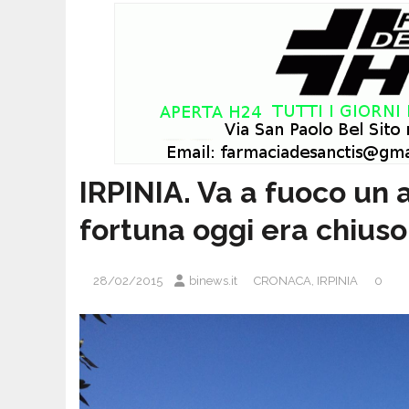
IRPINIA. Va a fuoco un 
fortuna oggi era chiuso
28/02/2015
binews.it
CRONACA
,
IRPINIA
0