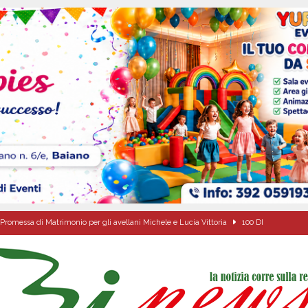
Promessa di Matrimonio per gli avellani Michele e Lucia Vittoria
100 DI
ipula protolocco d’intesa con la guardia Agroforestale Italiana
SALERNO