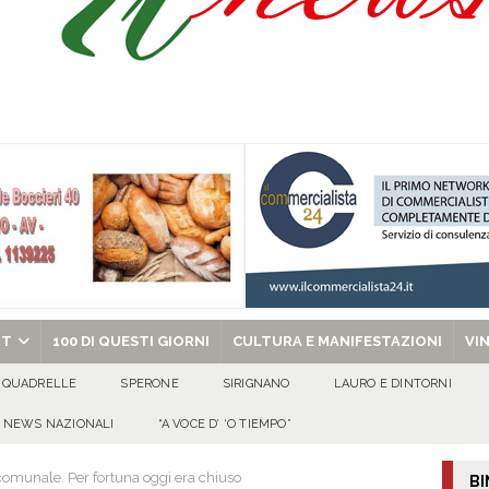
Prisco è la nuova agente della Polizia Municipale
ATTUALITA'
l dott. Domenico Amato, aveva 85 anni
AVELLA
sto Antoniano Bruscianese: al via il conto alla rovescia per la 151ª Festa dei
: la tavola come simbolo di condivisione, armonia e bellezza.
CULTURA
chiesa celebra il Martirio di san Giovanni Battista e santa Sabina
EVIDENZA
RT
100 DI QUESTI GIORNI
CULTURA E MANIFESTAZIONI
VI
QUADRELLE
SPERONE
SIRIGNANO
LAURO E DINTORNI
NEWS NAZIONALI
“A VOCE D’ ‘O TIEMPO”
 comunale. Per fortuna oggi era chiuso
BI