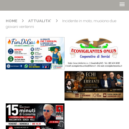
HOME
ATTUALITA'
Incidente in moto, muoiono due
giovani ventenni