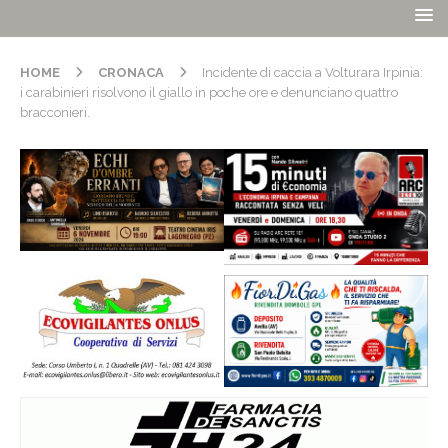
HOME
CRONACA
Incidente di caccia a Volturara Irpinia:
i carabinieri risolvono il giallo in poche ore e denunciano quattro
bracconieri.