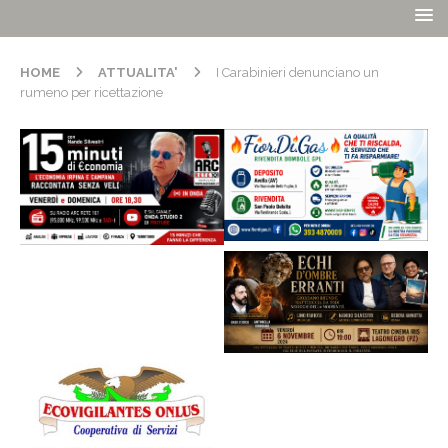
HOME
ATTUALITA'
I Carabinieri denunciano un
rumeno per ricettazione