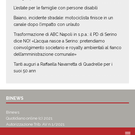
L’estate per le famiglie con persone disabili
Baiano, incidente stradale: motociclista finisce in un
canale dopo l’impatto con un’auto
Trasformazione di ABC Napoli in s.p.a.: il PD di Serino
dice NO! «L’acqua nasce a Serino: pretendiamo
coinvolgimento societario e royalty ambientali al fianco
dell’amministrazione comunale»
Tanti auguri a Raffaella Navarretta di Quadrelle per i
suoi 50 ann
BINEWS
Binews
Quotidiano online (c) 2021
Autorizzazione Trib. AV n.1/2021