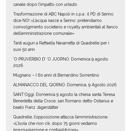
canale dopo l’impatto con un’auto
Trasformazione di ABC Napoli in s.p.a.: il PD di Serino
dice NO! «L’acqua nasce a Serino: pretendiamo
coinvolgimento societario e royalty ambientali al fianco
dell’amministrazione comunale»
Tanti auguri a Raffaella Navarretta di Quadrelle per i
suoi 50 ann
‘O PRUVERBIO D’ ‘O JUORNO. Domenica 9 agosto
2026
Mugnano – I 60 anni di Bernardino Sorrentino
ALMANACCO DEL GIORNO. Domenica, 9 Agosto 2026
SANT’Oggi. Domenica 9 agosto la chiesa santa Teresa
Benedetta della Croce, san Romano detto Ostiarius e
beato Franz Jägerstätter
Quadrelle, l’opposizione attacca l’amministrazione:
«L’Isola che non c’è, dopo 75 giorni vediamo
improvvisazione e contraddizioni»