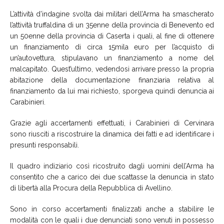
L’attività d’indagine svolta dai militari dell’Arma ha smascherato
l’attività truffaldina di un 35enne della provincia di Benevento ed
un 50enne della provincia di Caserta i quali, al fine di ottenere
un finanziamento di circa 15mila euro per l’acquisto di
un’autovettura, stipulavano un finanziamento a nome del
malcapitato. Quest’ultimo, vedendosi arrivare presso la propria
abitazione della documentazione finanziaria relativa al
finanziamento da lui mai richiesto, sporgeva quindi denuncia ai
Carabinieri.
Grazie agli accertamenti effettuati, i Carabinieri di Cervinara
sono riusciti a riscostruire la dinamica dei fatti e ad identificare i
presunti responsabili.
Il quadro indiziario così ricostruito dagli uomini dell’Arma ha
consentito che a carico dei due scattasse la denuncia in stato
di libertà alla Procura della Repubblica di Avellino.
Sono in corso accertamenti finalizzati anche a stabilire le
modalità con le quali i due denunciati sono venuti in possesso