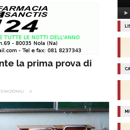
LI
te la prima prova di
CA
S NAZIONALI
0
MI