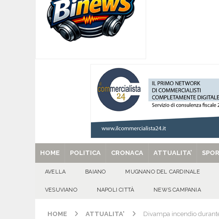
[ 06/08/2026 ]
SANT’Oggi. Giovedì 6 agosto si 
[ 05/08/2026 ]
Taurano, il Centro Estivo Comun
San Giovanni del Palco
ATTUALITA'
[ 05/08/2026 ]
Baiano, rieccoti! Il ripescaggio
[ 29/08/2025 ]
SANT’Oggi. Venerdì 29 agosto la 
HOME
POLITICA
CRONACA
ATTUALITA’
SPO
AVELLA
BAIANO
MUGNANO DEL CARDINALE
VESUVIANO
NAPOLI CITTÀ
NEWS CAMPANIA
HOME
ATTUALITA'
Divampa incendio durante 