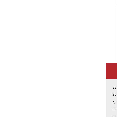
‘O
20
AL
20