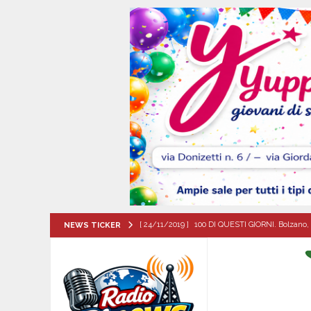
[ 24/11/2019 ]
100 DI QUESTI GIORNI. Bolzano, 
NEWS TICKER
QUESTI GIORNI
[ 06/08/2026 ]
‘O PRUVERBIO D’ ‘O JUORNO. Gi
[ 06/08/2026 ]
ALMANACCO DEL GIORNO. Giove