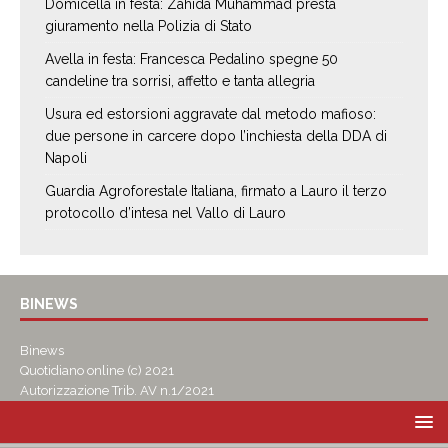
Domicella in festa: Zahida Muhammad presta
giuramento nella Polizia di Stato
Avella in festa: Francesca Pedalino spegne 50
candeline tra sorrisi, affetto e tanta allegria
Usura ed estorsioni aggravate dal metodo mafioso:
due persone in carcere dopo l’inchiesta della DDA di
Napoli
Guardia Agroforestale Italiana, firmato a Lauro il terzo
protocollo d’intesa nel Vallo di Lauro
BINEWS
Binews
Quotidiano online (c) 2021
Autorizzazione Trib. AV n.1/2021