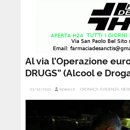
Al via l’Operazione e
DRUGS” (Alcool e Droga
03/12/2021
binews.it
CRONACA
,
EVIDENZA
,
NEW