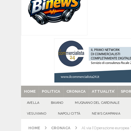
[ 07/08/2026 ]
Forza Italia apre la stagione de
sfide
ATTUALITA'
[ 07/08/2026 ]
Lauro riaccende la storia: il Cas
[ 07/08/2026 ]
Portici, trovati senza vita in 
[ 07/08/2026 ]
Montoro (AV): Ruba circa 130mil
[ 29/08/2025 ]
SANT’Oggi. Venerdì 29 agosto la 
HOME
POLITICA
CRONACA
ATTUALITA’
SPO
AVELLA
BAIANO
MUGNANO DEL CARDINALE
VESUVIANO
NAPOLI CITTÀ
NEWS CAMPANIA
HOME
CRONACA
Al via l’Operazione europe