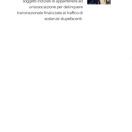
soggetti indiziati di appartenere ad
un’associazione per delinquere
transnazionale finalizzata al traffico di
sostanze stupefacenti.