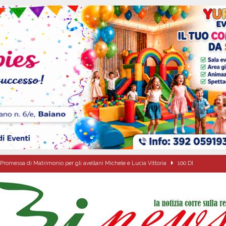
Promessa di Matrimonio per gli avellani Michele e Lucia Vittoria
100 DI
o della fede: il triduo di Santa Filomena tra le strade del paese