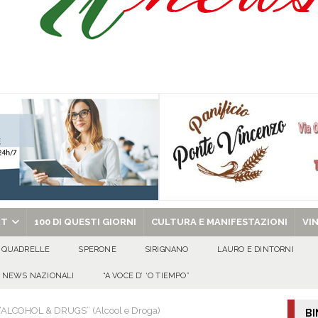
l congresso in Campania: obiettivo consolidare la crescita e preparare le prossime
tello Lancellotti tornerà ad ardere nella notte del 30 agosto
ATTUALITA'
casa un uomo e una donna: aperta un’indagine
ATTUALITA'
a di energia elettrica – i Carabinieri denunciano un 65enne
EVIDENZA
chiesa celebra il Martirio di san Giovanni Battista e santa Sabina
EVIDENZA
RT
100 DI QUESTI GIORNI
CULTURA E MANIFESTAZIONI
VI
QUADRELLE
SPERONE
SIRIGNANO
LAURO E DINTORNI
NEWS NAZIONALI
“A VOCE D’ ‘O TIEMPO”
a “ALCOHOL & DRUGS” (Alcool e Droga)
BI