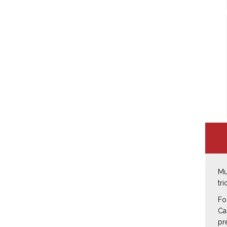
Mu
tr
Fo
Ca
pr