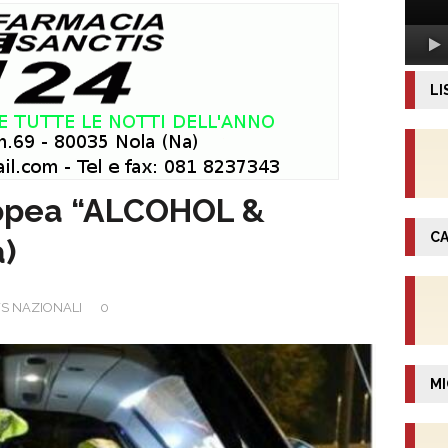
LI
uropea “ALCOHOL &
CA
)
S NAZIONALI
0
MI