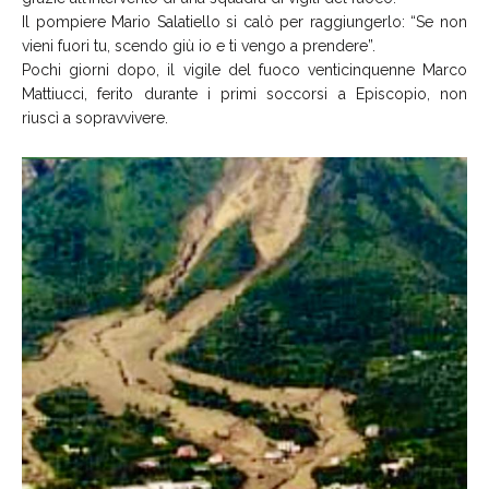
Il pompiere Mario Salatiello si calò per raggiungerlo: “Se non
vieni fuori tu, scendo giù io e ti vengo a prendere”.
Pochi giorni dopo, il vigile del fuoco venticinquenne Marco
Mattiucci, ferito durante i primi soccorsi a Episcopio, non
riuscì a sopravvivere.