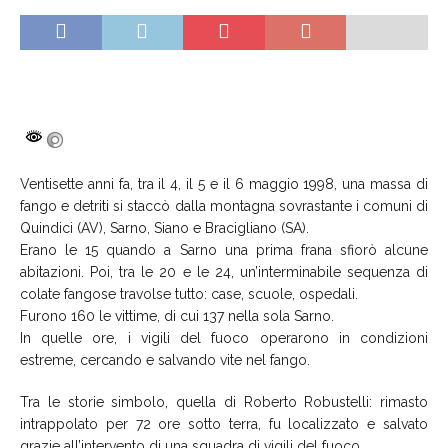
Ventisette anni fa, tra il 4, il 5 e il 6 maggio 1998, una massa di
fango e detriti si staccò dalla montagna sovrastante i comuni di
Quindici (AV), Sarno, Siano e Bracigliano (SA).
Erano le 15 quando a Sarno una prima frana sfiorò alcune
abitazioni. Poi, tra le 20 e le 24, un’interminabile sequenza di
colate fangose travolse tutto: case, scuole, ospedali.
Furono 160 le vittime, di cui 137 nella sola Sarno.
In quelle ore, i vigili del fuoco operarono in condizioni
estreme, cercando e salvando vite nel fango.
Tra le storie simbolo, quella di Roberto Robustelli: rimasto
intrappolato per 72 ore sotto terra, fu localizzato e salvato
grazie all’intervento di una squadra di vigili del fuoco.