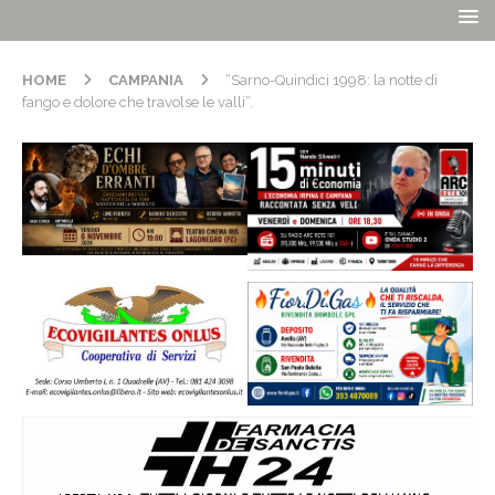
HOME
CAMPANIA
“Sarno-Quindici 1998: la notte di
fango e dolore che travolse le valli”.