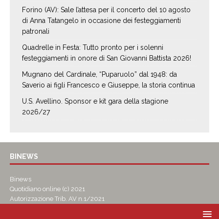
Forino (AV): Sale l’attesa per il concerto del 10 agosto
di Anna Tatangelo in occasione dei festeggiamenti
patronali
Quadrelle in Festa: Tutto pronto per i solenni
festeggiamenti in onore di San Giovanni Battista 2026!
Mugnano del Cardinale, “Puparuolo” dal 1948: da
Saverio ai figli Francesco e Giuseppe, la storia continua
U.S. Avellino. Sponsor e kit gara della stagione
2026/27
BINEWS
Binews
Quotidiano online (c) 2021
Autorizzazione Trib. AV n.1/2021