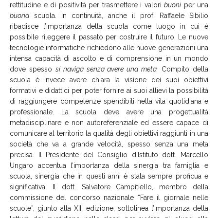
rettitudine e di positività per trasmettere i valori
buoni
per una
buona
scuola. In continuità, anche il prof. Raffaele Sibilio
ribadisce l’importanza della scuola come luogo in cui è
possibile rileggere il passato per costruire il futuro. Le nuove
tecnologie informatiche richiedono alle nuove generazioni una
intensa capacità di ascolto e di comprensione in un mondo
dove spesso
si naviga senza avere una meta.
Compito della
scuola è invece avere chiara la visione dei suoi obiettivi
formativi e didattici per poter fornire ai suoi allievi la possibilità
di raggiungere competenze spendibili nella vita quotidiana e
professionale. La scuola deve avere una progettualità
metadisciplinare e non autoreferenziale ed essere capace di
comunicare al territorio la qualità degli obiettivi raggiunti in una
società che va a grande velocità, spesso senza una meta
precisa. Il Presidente del Consiglio d’Istituto dott. Marcello
Ungaro accentua l’importanza della sinergia tra famiglia e
scuola, sinergia che in questi anni è stata sempre proficua e
significativa. Il dott. Salvatore Campitiello, membro della
commissione del concorso nazionale “Fare il giornale nelle
scuole”, giunto alla XIII edizione, sottolinea l’importanza della