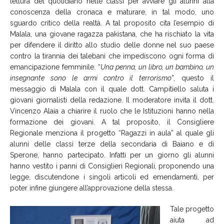
lettura del quotidiano nelle classi per avviare gli alunni alla
conoscenza della cronaca e maturare, in tal modo, uno
sguardo critico della realtà. A tal proposito cita l’esempio di
Malala, una giovane ragazza pakistana, che ha rischiato la vita
per difendere il diritto allo studio delle donne nel suo paese
contro la tirannia dei talebani che impediscono ogni forma di
emancipazione femminile. “
Una penna, un libro, un bambino, un
insegnante sono le armi contro il terrorismo
”, questo il
messaggio di Malala con il quale dott. Campitiello saluta i
giovani giornalisti della redazione. Il moderatore invita il dott.
Vincenzo Alaia a chiarire il ruolo che le Istituzioni hanno nella
formazione dei giovani. A tal proposito, il Consigliere
Regionale menziona il progetto “Ragazzi in aula” al quale gli
alunni delle classi terze della secondaria di Baiano e di
Sperone, hanno partecipato. Infatti per un giorno gli alunni
hanno vestito i panni di Consiglieri Regionali, proponendo una
legge, discutendone i singoli articoli ed emendamenti, per
poter infine giungere all’approvazione della stessa.
Tale progetto
aiuta ad