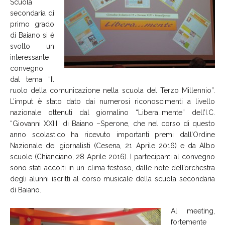
Scuola
secondaria di
primo grado
di Baiano si è
svolto un
interessante
convegno
dal tema “Il
ruolo della comunicazione nella scuola del Terzo Millennio”.
L’imput è stato dato dai numerosi riconoscimenti a livello
nazionale ottenuti dal giornalino “Libera…mente” dell’I.C.
“Giovanni XXIII” di Baiano –Sperone, che nel corso di questo
anno scolastico ha ricevuto importanti premi dall’Ordine
Nazionale dei giornalisti (Cesena, 21 Aprile 2016) e da Albo
scuole (Chianciano, 28 Aprile 2016). I partecipanti al convegno
sono stati accolti in un clima festoso, dalle note dell’orchestra
degli alunni iscritti al corso musicale della scuola secondaria
di Baiano.
Al meeting,
fortemente