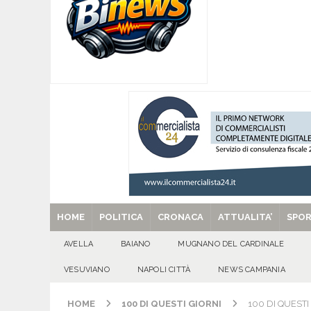
[ 05/08/2026 ]
Baiano, rieccoti! Il ripescaggio
[ 05/08/2026 ]
Domicella in festa: Zahida Muh
[ 05/08/2026 ]
Avella in festa: Francesca Pedali
GIORNI
[ 05/08/2026 ]
Usura ed estorsioni aggravate d
CRONACA
[ 29/08/2025 ]
SANT’Oggi. Venerdì 29 agosto la 
HOME
POLITICA
CRONACA
ATTUALITA’
SPO
AVELLA
BAIANO
MUGNANO DEL CARDINALE
VESUVIANO
NAPOLI CITTÀ
NEWS CAMPANIA
HOME
100 DI QUESTI GIORNI
100 DI QUESTI 