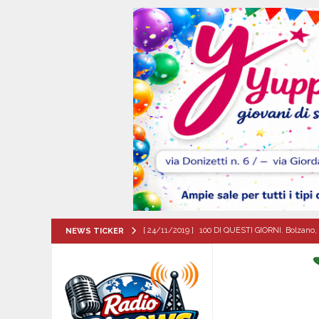
[ 24/11/2019 ]
100 DI QUESTI GIORNI. Bolzano, 
NEWS TICKER
QUESTI GIORNI
[ 05/08/2026 ]
Taurano, il Centro Estivo Comun
San Giovanni del Palco
ATTUALITA'