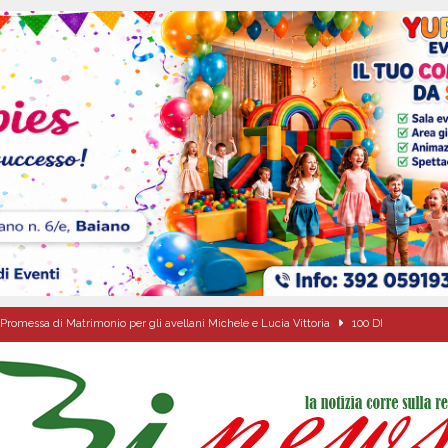
Promessa di Matrimonio per gli avellani Michele e Lucia Vittoria
100 DI
ale si chiude con una serata di emozioni e il primo campeggio nel Convento di