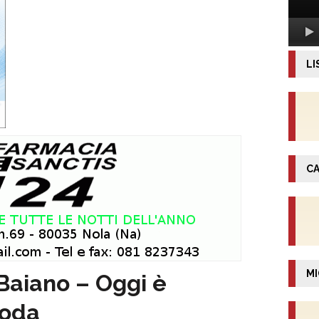
LI
CA
MI
Baiano – Oggi è
roda