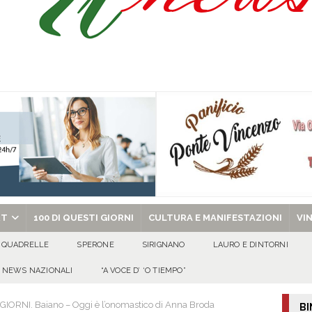
 riporta i granata in Promozione
ATTUALITA'
ammad presta giuramento nella Polizia di Stato
EVIDENZA
no spegne 50 candeline tra sorrisi, affetto e tanta allegria
100 DI QUESTI
al metodo mafioso: due persone in carcere dopo l’inchiesta della DDA di Napoli
chiesa celebra il Martirio di san Giovanni Battista e santa Sabina
EVIDENZA
RT
100 DI QUESTI GIORNI
CULTURA E MANIFESTAZIONI
VI
QUADRELLE
SPERONE
SIRIGNANO
LAURO E DINTORNI
NEWS NAZIONALI
“A VOCE D’ ‘O TIEMPO”
GIORNI. Baiano – Oggi è l’onomastico di Anna Broda
BI