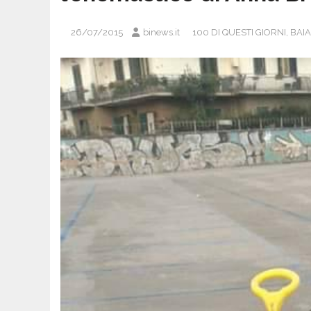
26/07/2015
binews.it
100 DI QUESTI GIORNI
,
BAI