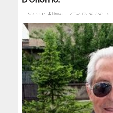
28/02/2017
binews.it
ATTUALITA'
,
NOLANO
0