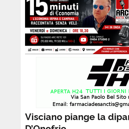
Visciano piange la dipa
D’Onofrio.