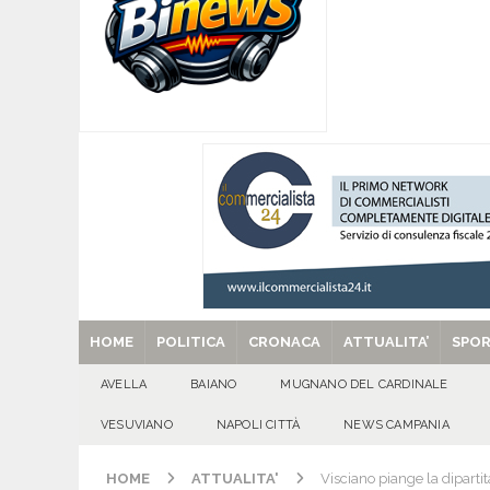
[ 06/08/2026 ]
Il futuro è nelle nostre mani: pe
[ 06/08/2026 ]
BAIANESE. Piano di Zona Sociale 
diritti»
EVIDENZA
[ 06/08/2026 ]
PRESENTATA L’XI EDIZIONE D
TRADIZIONI E COMUNITÀ
ALTA IRPINIA
[ 06/08/2026 ]
CASTELLAMMARE DI STABIA: cappu
dai Carabinieri
CRONACA
[ 29/08/2025 ]
SANT’Oggi. Venerdì 29 agosto la 
HOME
POLITICA
CRONACA
ATTUALITA’
SPO
AVELLA
BAIANO
MUGNANO DEL CARDINALE
VESUVIANO
NAPOLI CITTÀ
NEWS CAMPANIA
HOME
ATTUALITA'
Visciano piange la dipartit