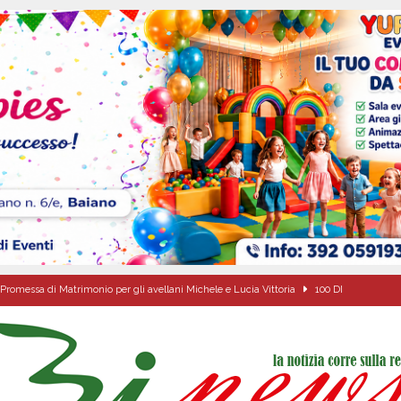
Promessa di Matrimonio per gli avellani Michele e Lucia Vittoria
100 DI
lontari: “Così aumentano i disagi”. L’intervento di Pasquale Capriglione