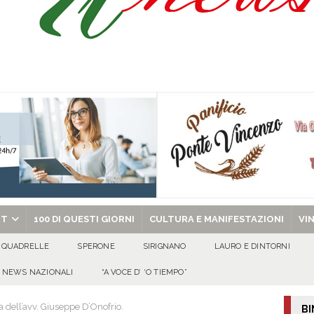
nsiamo ai nostri figli prima che sia troppo tardi
EVIDENZA
A6, Salvatore Alaia passa al contrattacco: «I cittadini facciano valere i propri
EL PALIO DELLE CONTRADE DI AQUILONIA: UN VIAGGIO TRA MEMORIA,
ccio bianco a punta e machete, furto in un hair-stylist. 53enne arrestato
chiesa celebra il Martirio di san Giovanni Battista e santa Sabina
EVIDENZA
RT
100 DI QUESTI GIORNI
CULTURA E MANIFESTAZIONI
VI
QUADRELLE
SPERONE
SIRIGNANO
LAURO E DINTORNI
NEWS NAZIONALI
“A VOCE D’ ‘O TIEMPO”
a dell’avv. Giuseppe D’Onofrio.
BI