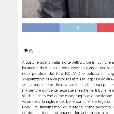
A qualche giorno dalla morte dell’Avv. Carifi, i cui fune
ha ancora dato in nulla osta, Visciano piange un’altro 
noto penalista del foro NOLANO e politico di lun
simpatizzante di area progressista. Era legatissimo all’Avv.
90. La passione politica ha caratterizzato la sua pers
ma sempre pungente nelle sue arringhe nei tribunali e i
sia da sindaco che come capogruppo di opposizione. La s
valori della famiglia e del bene comune. Era legatissi
Nola. Era stimatissimo nel territorio come avvocato e
cordoglio. I funerali si terranno domani 1 marzo, alle 15,