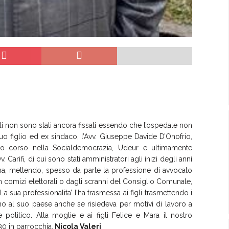
rali non sono stati ancora fissati essendo che l’ospedale non
suo figlio ed ex sindaco, l’Avv. Giuseppe Davide D’Onofrio,
go corso nella Socialdemocrazia, Udeur e ultimamente
 Carifi, di cui sono stati amministratori agli inizi degli anni
ona, mettendo, spesso da parte la professione di avvocato
n comizi elettorali o dagli scranni del Consiglio Comunale,
ua professionalita’ l’ha trasmessa ai figli trasmettendo i
mo al suo paese anche se risiedeva per motivi di lavoro a
 politico. Alla moglie e ai figli Felice e Mara il nostro
30 in parrocchia.
Nicola Valeri