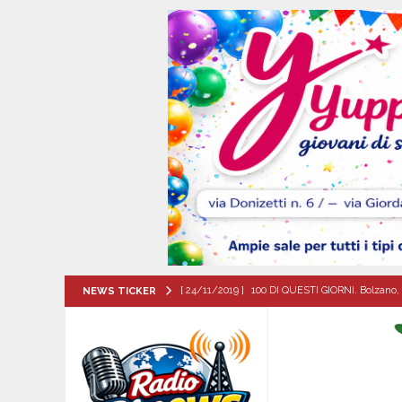
[ 24/11/2019 ]
100 DI QUESTI GIORNI. Bolzano, 
NEWS TICKER
QUESTI GIORNI
[ 06/08/2026 ]
QUADRELLE. Caditoie, stop ai vo
EVIDENZA