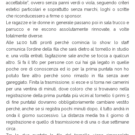
accettabile”, ovvero senza panni verdi o viola, seguendo criteri
estetici particolari e soprattutto senza marchi, loghi o scritte
che riconducessero a firme o sponsor.
Le ragazze e le donne in generale passano poi in sala trucco e
parrucco e ne escono assolutamente rinnovate, a volte
totalmente diverse.
Alle 14:00 tutti pronti perché comincia lo show: lo staff
comunica l’ordine della fila che sarà dietro al tornello in studio
e, una volta entrati, l’agitazione sale anche se tocca a qualcun
altro. Si fa il tifo per persone con cui hai già legato in quelle
poche ore di conoscenza ed io per la prima puntata non ho
potuto fare altro perché sono rimasto in fila senza aver
gareggiato. Finita la trasmissione, si esce e si torna nei camerini
per una ventina di minuti, dove coloro che si trovavano nella
registrazione della prima puntata più vicini al tornello (i primi 5
di fine puntata) dovranno obbligatoriamente cambiare vestito
perché, anche se si registra pochi minuti dopo, il tutto andrà in
onda il giorno successivo. La distanza media tra il giorno di
registrazione e quello di trasmissione è di una o due settimane
circa .