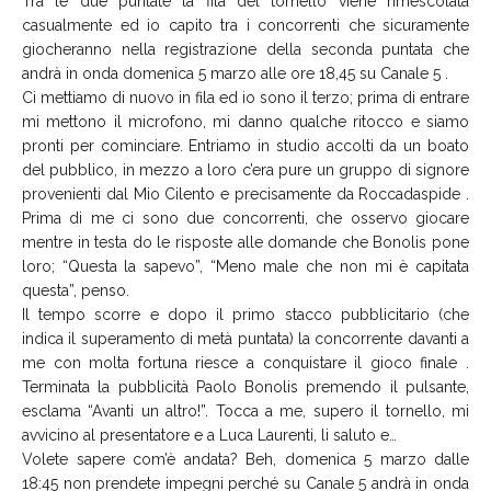
Tra le due puntate la fila del tornello viene rimescolata
casualmente ed io capito tra i concorrenti che sicuramente
giocheranno nella registrazione della seconda puntata che
andrà in onda domenica 5 marzo alle ore 18,45 su Canale 5 .
Ci mettiamo di nuovo in fila ed io sono il terzo; prima di entrare
mi mettono il microfono, mi danno qualche ritocco e siamo
pronti per cominciare. Entriamo in studio accolti da un boato
del pubblico, in mezzo a loro c’era pure un gruppo di signore
provenienti dal Mio Cilento e precisamente da Roccadaspide .
Prima di me ci sono due concorrenti, che osservo giocare
mentre in testa do le risposte alle domande che Bonolis pone
loro; “Questa la sapevo”, “Meno male che non mi è capitata
questa”, penso.
Il tempo scorre e dopo il primo stacco pubblicitario (che
indica il superamento di metà puntata) la concorrente davanti a
me con molta fortuna riesce a conquistare il gioco finale .
Terminata la pubblicità Paolo Bonolis premendo il pulsante,
esclama “Avanti un altro!”. Tocca a me, supero il tornello, mi
avvicino al presentatore e a Luca Laurenti, li saluto e…
Volete sapere com’è andata? Beh, domenica 5 marzo dalle
18:45 non prendete impegni perché su Canale 5 andrà in onda