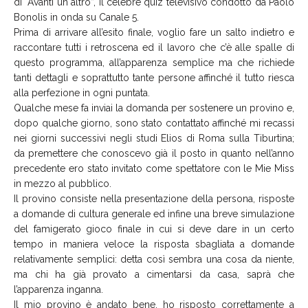
di “Avanti un altro”, il celebre quiz televisivo condotto da Paolo
Bonolis in onda su Canale 5.
Prima di arrivare all’esito finale, voglio fare un salto indietro e
raccontare tutti i retroscena ed il lavoro che c’è alle spalle di
questo programma, all’apparenza semplice ma che richiede
tanti dettagli e soprattutto tante persone affinché il tutto riesca
alla perfezione in ogni puntata.
Qualche mese fa inviai la domanda per sostenere un provino e,
dopo qualche giorno, sono stato contattato affinché mi recassi
nei giorni successivi negli studi Elios di Roma sulla Tiburtina;
da premettere che conoscevo già il posto in quanto nell’anno
precedente ero stato invitato come spettatore con le Mie Miss
in mezzo al pubblico.
Il provino consiste nella presentazione della persona, risposte
a domande di cultura generale ed infine una breve simulazione
del famigerato gioco finale in cui si deve dare in un certo
tempo in maniera veloce la risposta sbagliata a domande
relativamente semplici: detta così sembra una cosa da niente,
ma chi ha già provato a cimentarsi da casa, saprà che
l’apparenza inganna.
Il mio provino è andato bene, ho risposto correttamente a