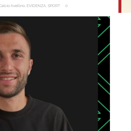
Calcio Avellino
,
EVIDENZA
,
SPORT
0