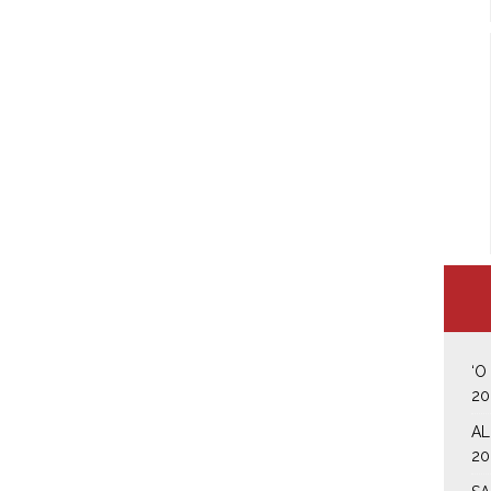
‘O
20
AL
20