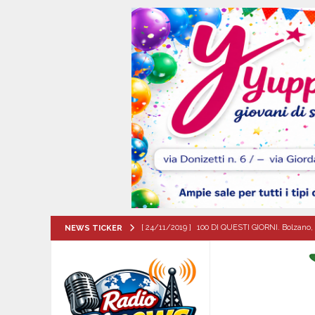
[ 24/11/2019 ]
100 DI QUESTI GIORNI. Bolzano, 
NEWS TICKER
QUESTI GIORNI
[ 06/08/2026 ]
‘O PRUVERBIO D’ ‘O JUORNO. Gi
[ 06/08/2026 ]
ALMANACCO DEL GIORNO. Giove