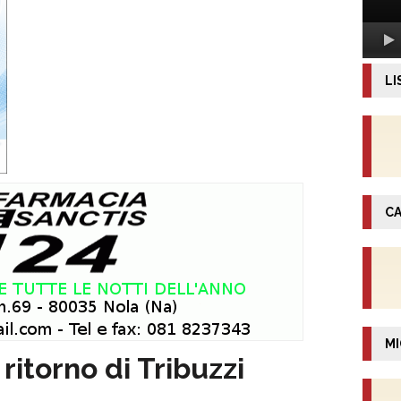
LI
CA
MI
l ritorno di Tribuzzi