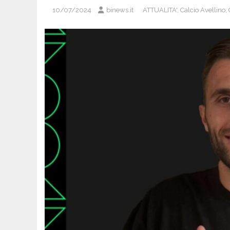
10/07/2024
binews.it
ATTUALITA'
,
Calcio Avellino
,