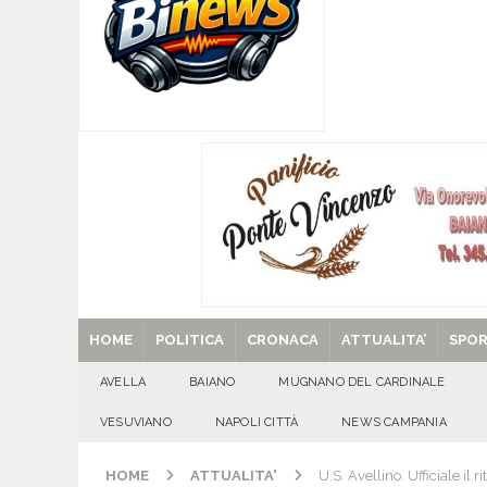
[ 06/08/2026 ]
SANT’Oggi. Giovedì 6 agosto si 
[ 05/08/2026 ]
Taurano, il Centro Estivo Comun
San Giovanni del Palco
ATTUALITA'
[ 05/08/2026 ]
Baiano, rieccoti! Il ripescaggio
[ 29/08/2025 ]
SANT’Oggi. Venerdì 29 agosto la 
HOME
POLITICA
CRONACA
ATTUALITA’
SPO
AVELLA
BAIANO
MUGNANO DEL CARDINALE
VESUVIANO
NAPOLI CITTÀ
NEWS CAMPANIA
HOME
ATTUALITA'
U.S. Avellino. Ufficiale il r