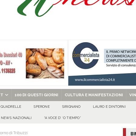
celebra la Trasfigurazione del Signore e sant’Ormisda
EVIDENZA
ale si chiude con una serata di emozioni e il primo campeggio nel Convento di
 riporta i granata in Promozione
ATTUALITA'
chiesa celebra il Martirio di san Giovanni Battista e santa Sabina
EVIDENZA
RT
100 DI QUESTI GIORNI
CULTURA E MANIFESTAZIONI
VI
QUADRELLE
SPERONE
SIRIGNANO
LAURO E DINTORNI
NEWS NAZIONALI
“A VOCE D’ ‘O TIEMPO”
itorno di Tribuzzi
BI