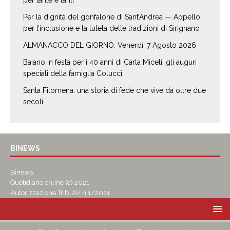
per tante e tanti”
Per la dignità del gonfalone di Sant’Andrea — Appello
per l’inclusione e la tutela delle tradizioni di Sirignano
ALMANACCO DEL GIORNO. Venerdí, 7 Agosto 2026
Baiano in festa per i 40 anni di Carla Miceli: gli auguri
speciali della famiglia Colucci
Santa Filomena: una storia di fede che vive da oltre due
secoli
BINEWS
Binews
Quotidiano online (c) 2021
Autorizzazione Trib. AV n.1/2021